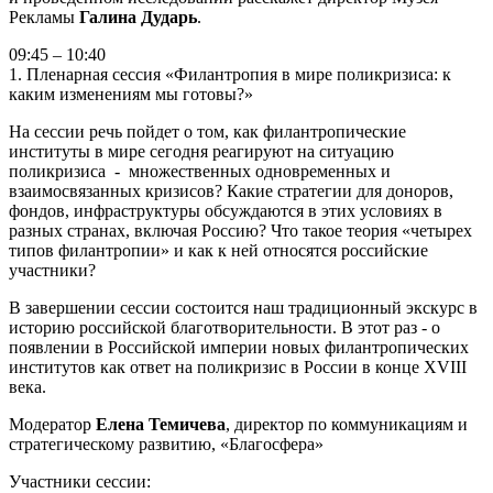
Рекламы
Галина Дударь
.
09:45 – 10:40
1. Пленарная сессия «Филантропия в мире поликризиса: к
каким изменениям мы готовы?»
На сессии речь пойдет о том, как филантропические
институты в мире сегодня реагируют на ситуацию
поликризиса - множественных одновременных и
взаимосвязанных кризисов? Какие стратегии для доноров,
фондов, инфраструктуры обсуждаются в этих условиях в
разных странах, включая Россию? Что такое теория «четырех
типов филантропии» и как к ней относятся российские
участники?
В завершении сессии состоится наш традиционный экскурс в
историю российской благотворительности. В этот раз - о
появлении в Российской империи новых филантропических
институтов как ответ на поликризис в России в конце XVIII
века.
Модератор
Елена Темичева
, директор по коммуникациям и
стратегическому развитию, «Благосфера»
Участники сессии: