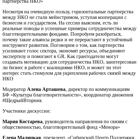
партнерства НКО»
Несмотря на очевидную пользу, горизонтальные партнерства
между НКО не стали мейнстримом, уступая кооперации с
бизнесом и государством. На сессии выясним, есть ли
реальные поводы и успешные примеры сотрудничества между
благотворительными фондами. Попробуем разобраться,
почему такие альянсы редки и не перерастают в устойчивый
инструмент развития. Поговорим о том, как партнерства
усиливают голос сектора, экономят ресурсы, объединяют
экспертизу и помогают в GR. Как грантодатели могут
создавать мотивацию для сотрудничества НКО, заинтересован
ли бизнес в работе с коалициями НКО, и может ли этот
интерес стать стимулом для укрепления рабочих связей между
НКО
Модератор
Алена Арташева
, директор по коммуникациям
БФ «Культура благотворительности», координатор движения
#ЩедрыйВторник
Участники дискуссии:
Мария Костарева
, руководитель направления по связям с
общественностью, благотворительный фонд «Менора»
Елена Малицкая
, президент, «Сибирский Центр Поддержки