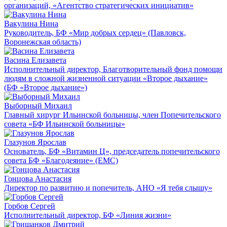
организаций, «Агентство стратегических инициатив»
Вакулина Нина
Руководитель, БФ «Мир добрых сердец» (Павловск,
Воронежская область)
Васина Елизавета
Исполнительный директор, Благотворительный фонд помощи
людям в сложной жизненной ситуации «Второе дыхание»
(БФ «Второе дыхание»)
Выборный Михаил
Главный хирург Ильинской больницы, член Попечительского
совета «БФ Ильинской больницы»
Глазунов Ярослав
Основатель, БФ «Витамин Ц», председатель попечительского
совета БФ «Благодеяние» (ЕМС)
Гонцова Анастасия
Директор по развитию и попечитель, АНО «Я тебя слышу»
Горбов Сергей
Исполнительный директор, БФ «Линия жизни»