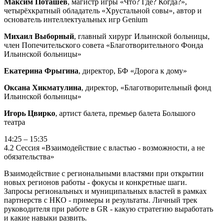
Максим Поташёв
, магистр игры «Что? Где? Когда?»,
четырёхкратный обладатель «Хрустальной совы», автор и
основатель интеллектуальных игр Genium
Михаил Выборный
, главный хирург Ильинской больницы,
член Попечительского совета «Благотворительного Фонда
Ильинской больницы»
Екатерина Фрыгина
, директор, БФ «Дорога к дому»
Оксана Хикматулина
, директор, «Благотворительный фонд
Ильинской больницы»
Игорь Цвирко
, артист балета, премьер балета Большого
театра
14:25 – 15:35
4.2 Сессия «Взаимодействие с властью - возможности, а не
обязательства»
Взаимодействие с региональными властями при открытии
новых регионов работы - фокусы и конкретные шаги.
Запросы региональных и муниципальных властей в рамках
партнерств с НКО - примеры и результаты. Личный трек
руководителя при работе в GR - какую стратегию выработать
и какие навыки развить.