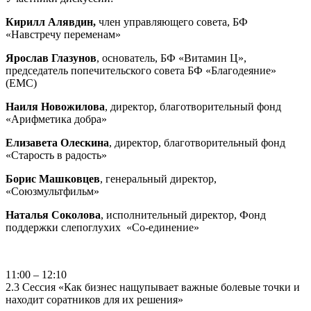
Кирилл Алявдин,
член управляющего совета, БФ
«Навстречу переменам»
Ярослав Глазунов
, основатель, БФ «Витамин Ц»,
председатель попечительского совета БФ «Благодеяние»
(ЕМС)
Наил
я
Новожилов
а
, директор, благотворительный фонд
«Арифметика добра»
Елизавета Олескина
, директор, благотворительный фонд
«Старость в радость»
Борис Машковцев
,
генеральный директор,
«Союзмультфильм»
Наталь
я
Соколов
а
,
исполнительный директор, Фонд
поддержки слепоглухих «Со-единение»
11:00 – 12:10
2.3 Сессия «Как бизнес нащупывает важные болевые точки и
находит соратников для их решения»