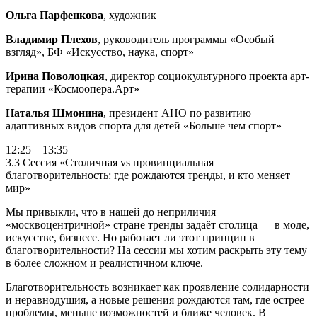
Ольга Парфенкова
, художник
Владимир Плехов
, руководитель программы «Особый
взгляд», БФ «Искусство, наука, спорт»
Ирина Поволоцкая
, директор социокультурного проекта арт-
терапии «Космоопера.Арт»
Наталья Шмонина
,
президент АНО по развитию
адаптивных видов спорта для детей «Больше чем спорт»
12:25 – 13:35
3.3 Сессия «Столичная vs провинциальная
благотворительность: где рождаются тренды, и кто меняет
мир»
Мы привыкли, что в нашей до неприличия
«москвоцентричной» стране тренды задаёт столица — в моде,
искусстве, бизнесе. Но работает ли этот принцип в
благотворительности? На сессии мы хотим раскрыть эту тему
в более сложном и реалистичном ключе.
Благотворительность возникает как проявление солидарности
и неравнодушия, а новые решения рождаются там, где острее
проблемы, меньше возможностей и ближе человек. В