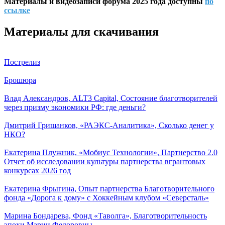
Материалы и видеозаписи форума 2025 года доступны
по
ссылке
Материалы для скачивания
Пострелиз
Брошюра
Влад Александров, ALT3 Capital, Состояние благотворителей
через призму экономики РФ: где деньги?
Дмитрий Гришанков, «РАЭКС-Аналитика», Сколько денег у
НКО?
Екатерина Плужник, «Мобиус Технологии», Партнерство 2.0
Отчет об исследовании культуры партнерства вгрантовых
конкурсах 2026 год
Екатерина Фрыгина, Опыт партнерства Благотворительного
фонда «Дорога к дому» с Хоккейным клубом «Северсталь»
Марина Бондарева, Фонд «Таволга», Благотворительность
эпохи Марии Федоровны