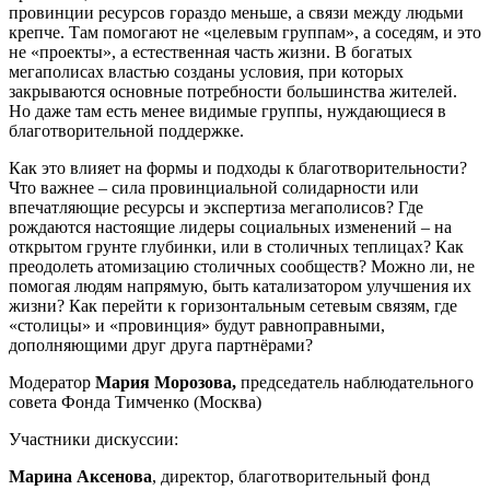
провинции ресурсов гораздо меньше, а связи между людьми
крепче. Там помогают не «целевым группам», а соседям, и это
не «проекты», а естественная часть жизни. В богатых
мегаполисах властью созданы условия, при которых
закрываются основные потребности большинства жителей.
Но даже там есть менее видимые группы, нуждающиеся в
благотворительной поддержке.
Как это влияет на формы и подходы к благотворительности?
Что важнее – сила провинциальной солидарности или
впечатляющие ресурсы и экспертиза мегаполисов? Где
рождаются настоящие лидеры социальных изменений – на
открытом грунте глубинки, или в столичных теплицах? Как
преодолеть атомизацию столичных сообществ? Можно ли, не
помогая людям напрямую, быть катализатором улучшения их
жизни? Как перейти к горизонтальным сетевым связям, где
«столицы» и «провинция» будут равноправными,
дополняющими друг друга партнёрами?
Модератор
Мария Морозова,
председатель наблюдательного
совета Фонда Тимченко (Москва)
Участники дискуссии:
Марина Аксенова
, директор, благотворительный фонд