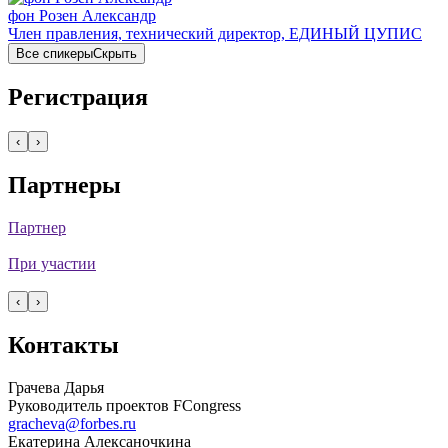
фон Розен Александр
Член правления, технический директор, ЕДИНЫЙ ЦУПИС
Все спикеры
Скрыть
Регистрация
‹
›
Партнеры
Партнер
При участии
‹
›
Контакты
Грачева Дарья
Руководитель проектов FCongress
gracheva@forbes.ru
Екатерина Алексаночкина