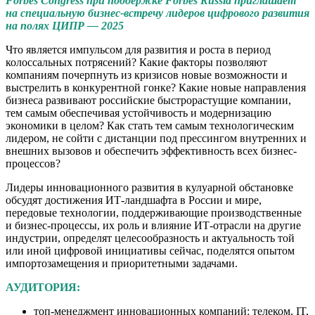
Forbes
Congress
при поддержке
Forbes
Russia
приглашает
на специальную бизнес-встречу лидеров цифрового развития
на полях ЦИПР — 2025
Что является импульсом для развития и роста в период
колоссальных потрясений? Какие факторы позволяют
компаниям почерпнуть из кризисов новые возможности и
выстрелить в конкурентной гонке? Какие новые направления
бизнеса развивают российские быстрорастущие компании,
тем самым обеспечивая устойчивость и модернизацию
экономики в целом? Как стать тем самым технологическим
лидером, не сойти с дистанции под прессингом внутренних и
внешних вызовов и обеспечить эффективность всех бизнес-
процессов?
Лидеры инновационного развития в кулуарной обстановке
обсудят достижения ИТ-ландшафта в России и мире,
передовые технологии, поддерживающие производственные
и бизнес-процессы, их роль и влияние ИТ-отрасли на другие
индустрии, определят целесообразность и актуальность той
или иной цифровой инициативы сейчас, поделятся опытом
импортозамещения и приоритетными задачами.
АУДИТОРИЯ:
топ-менеджмент инновационных компаний: телеком, IT,