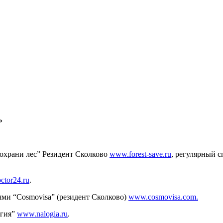
»
Сохрани лес” Резидент Сколково
www.forest-save.ru
, регулярный 
ctor24.ru
.
ми “Cosmovisa” (резидент Сколково)
www.cosmovisa.com.
огия”
www.nalogia.ru
.