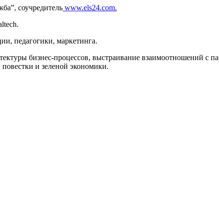
ба”, соучредитель
www.els24.com
.
ltech.
ии, педагогики, маркетинга.
тектуры бизнес-процессов, выстраивание взаимоотношений с п
 повестки и зеленой экономики.