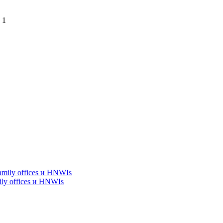
 1
y offices и HNWIs