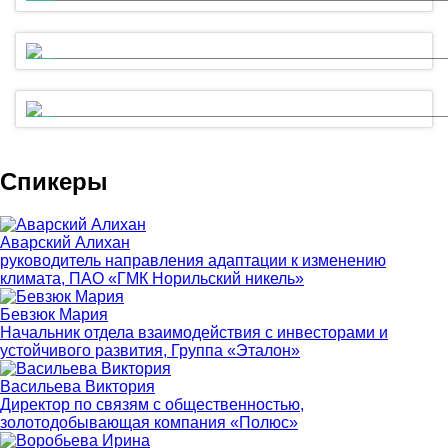
Форум экологического благополучия
Сессия 1. Климатическая адаптация: отвечая на вызовы времени
Сессия 2. «Зеленая недвижимость»: выгода для девелопера и по
Спикеры
Аварский Алихан
руководитель направления адаптации к изменению
климата, ПАО «ГМК Норильский никель»
Бевзюк Мария
Начальник отдела взаимодействия с инвесторами и
устойчивого развития, Группа «Эталон»
Васильева Виктория
Директор по связям с общественностью,
золотодобывающая компания «Полюс»