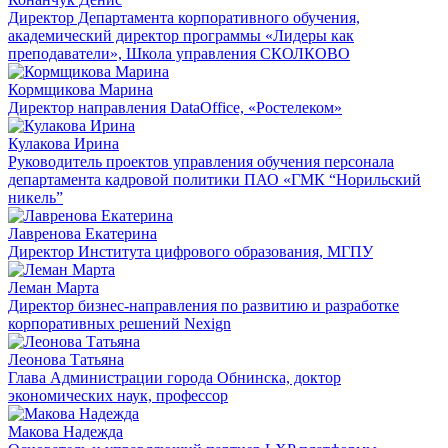
Директор Департамента корпоративного обучения,
академический директор программы «Лидеры как
преподаватели», Школа управления СКОЛКОВО
Кормщикова Марина
Директор направления DataOffice, «Ростелеком»
Кулакова Ирина
Руководитель проектов управления обучения персонала
департамента кадровой политики ПАО «ГМК “Норильский
никель”
Лавренова Екатерина
Директор Института цифрового образования, МГПУ
Леман Марта
Директор бизнес-направления по развитию и разработке
корпоративных решений Nexign
Леонова Татьяна
Глава Администрации города Обнинска, доктор
экономических наук, профессор
Макова Надежда