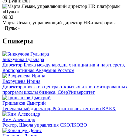
сотрудников?
09:32
Марта Леман, управляющий директор HR-платформы
«Пульс»
Спикеры
Биккулова Гульнара
Директор Блока международных инициатив и партнерств,
Корпоративная Академия Росатом
Вахрушева Ирина
Директор проектов центра открытых и кастомизированных
программ школы бизнеса, СберУниверситет
Гришанков Дмитрий
Генеральный директор, Рейтинговое агентство RАЕХ
Ким Александр
Ректор, Школа управления СКОЛКОВО
Конанчук Денис