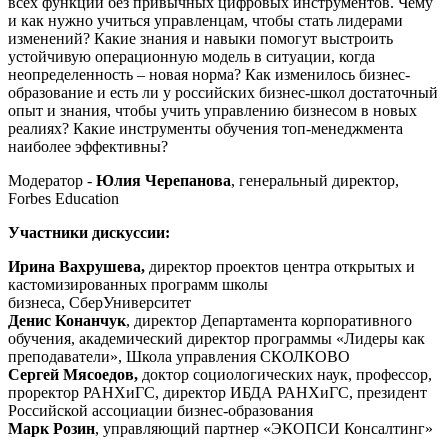
всех функций без привычных цифровых инструментов. Чему
и как нужно учиться управленцам, чтобы стать лидерами
изменений? Какие знания и навыки помогут выстроить
устойчивую операционную модель в ситуации, когда
неопределенность – новая норма? Как изменилось бизнес-
образование и есть ли у российских бизнес-школ достаточный
опыт и знания, чтобы учить управлению бизнесом в новых
реалиях? Какие инструменты обучения топ-менеджмента
наиболее эффективны?
Модератор -
Юлия Черепанова
, генеральный директор,
Forbes Education
Участники дискуссии:
Ирина Вахрушева,
директор проектов центра открытых и
кастомизированных программ школы
бизнеса, СберУниверситет
Денис Конанчук
, директор Департамента корпоративного
обучения, академический директор программы «Лидеры как
преподаватели», Школа управления СКОЛКОВО
Сергей Мясоедов,
доктор социологических наук, профессор,
проректор РАНХиГС, директор ИБДА РАНХиГС, президент
Российской ассоциации бизнес-образования
Марк Розин
, управляющий партнер «ЭКОПСИ Консалтинг»