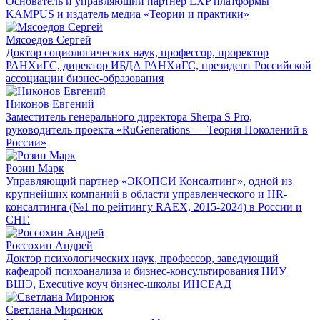
Основатель и управляющий партнер LXP платформы
KAMPUS и издатель медиа «Теории и практики»
Мясоедов Сергей
Доктор социологических наук, профессор, проректор
РАНХиГС, директор ИБДА РАНХиГС, президент Российской
ассоциации бизнес-образования
Никонов Евгений
Заместитель генерального директора Sherpa S Pro,
руководитель проекта «‎RuGenerations — Теория Поколений в
России»
Розин Марк
Управляющий партнер «ЭКОПСИ Консалтинг», одной из
крупнейших компаний в области управленческого и HR-
консалтинга (№1 по рейтингу RAEX, 2015-2024) в России и
СНГ.
Россохин Андрей
Доктор психологических наук, профессор, заведующий
кафедрой психоанализа и бизнес-консультирования НИУ
ВШЭ, Executive коуч бизнес-школы ИНСЕАД
Светлана Миронюк