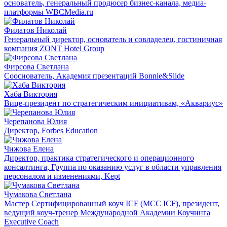
основатель, генеральный продюсер бизнес-канала, медиа-
платформы WBCMedia.ru
Филатов Николай
Генеральный директор, основатель и совладелец, гостиничная
компания ZONT Hotel Group
Фирсова Светлана
Сооснователь, Академия презентаций Bonnie&Slide
Хаба Виктория
Вице-президент по стратегическим инициативам, «Аквариус»
Черепанова Юлия
Директор, Forbes Education
Чижова Елена
Директор, практика стратегического и операционного
консалтинга, Группа по оказанию услуг в области управления
персоналом и изменениями, Kept
Чумакова Светлана
Мастер Сертифицированный коуч ICF (MCC ICF), президент,
ведущий коуч-тренер Международной Академии Коучинга
Executive Coach