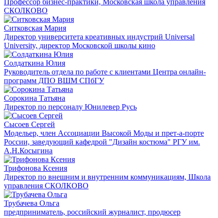
Профессор бизнес-практики, Московская школа управления
СКОЛКОВО
Ситковская Мария
Директор университета креативных индустрий Universal
University, директор Московской школы кино
Солдаткина Юлия
Руководитель отдела по работе с клиентами Центра онлайн-
программ ДПО ВШМ СПбГУ
Сорокина Татьяна
Директор по персоналу Юнилевер Русь
Сысоев Сергей
Модельер, член Ассоциации Высокой Моды и прет-а-порте
России, заведующий кафедрой "Дизайн костюма" РГУ им.
А.Н.Косыгина
Трифонова Ксения
Директор по внешним и внутренним коммуникациям, Школа
управления СКОЛКОВО
Трубачева Ольга
предприниматель, российский журналист, продюсер