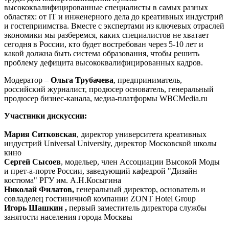
высококвалифицированные специалисты в самых разных
областях: от IT и инженерного дела до креативных индустрий
и гостеприимства. Вместе с экспертами из ключевых отраслей
экономики мы разберемся, каких специалистов не хватает
сегодня в России, кто будет востребован через 5-10 лет и
какой должна быть система образования, чтобы решить
проблему дефицита высококвалифицированных кадров.
Модератор –
Ольга Трубачева
, предприниматель,
российский журналист, продюсер основатель, генеральный
продюсер бизнес-канала, медиа-платформы WBCMedia.ru
Участники дискуссии:
Мария Ситковская
, директор университета креативных
индустрий Universal University, директор Московской школы
кино
Сергей Сысоев
, модельер, член Ассоциации Высокой Моды
и прет-а-порте России, заведующий кафедрой "Дизайн
костюма" РГУ им. А.Н.Косыгина
Николай Филатов,
генеральный директор, основатель и
совладелец гостиничной компании ZONT Hotel Group
Игорь Шашкин ,
первый заместитель директора службы
занятости населения города Москвы