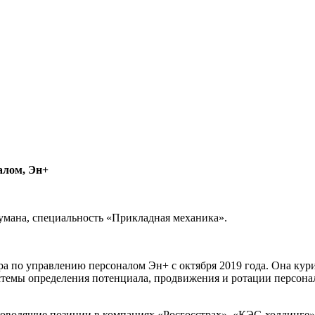
алом, Эн+
умана, специальность «Прикладная механика».
ра по управлению персоналом Эн+ с октября 2019 года. Она кури
темы определения потенциала, продвижения и ротации персонала
ководящие позиции в компаниях «Росгосстрах», «КЭС-холдинге»,