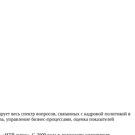
рует весь спектр вопросов, связанных с кадровой политикой в
, управление бизнес-процессами, оценка показателей
 «НТВ-плюс». С 2009 года в должности заместителя