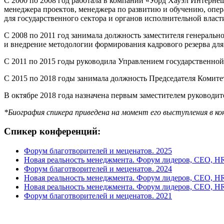
С 2000 по 2008 год работала в компании «Уорд Хауэл Интерне
менеджера проектов, менеджера по развитию и обучению, опер
для государственного сектора и органов исполнительной власт
С 2008 по 2011 год занимала должность заместителя генераль
и внедрение методологии формирования кадрового резерва для
С 2011 по 2015 годы руководила Управлением государственной
С 2015 по 2018 годы занимала должность Председателя Комите
В октябре 2018 года назначена первым заместителем руководи
*Биография спикера приведена на момент его выступления в ко
Спикер конференций:
Форум благотворителей и меценатов. 2025
Новая реальность менеджмента. Форум лидеров, CEO, HR
Форум благотворителей и меценатов. 2024
Новая реальность менеджмента. Форум лидеров, CEO, HR
Новая реальность менеджмента. Форум лидеров, CEO, HR
Форум благотворителей и меценатов. 2021