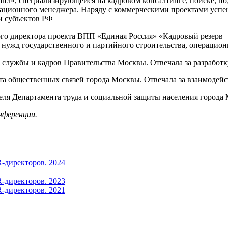
шнл», специализирующейся на кадровом консалтинге, поиске, по
ационного менеджера. Наряду с коммерческими проектами успеш
и субъектов РФ
ного директора проекта ВПП «Единая Россия» «Кадровый резерв 
 нужд государственного и партийного строительства, операцион
 службы и кадров Правительства Москвы. Отвечала за разработ
та общественных связей города Москвы. Отвечала за взаимодейс
теля Департамента труда и социальной защиты населения города
нференции.
-директоров. 2024
-директоров. 2023
-директоров. 2021