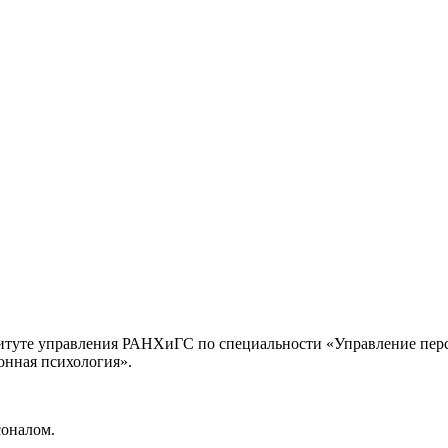
итуте управления РАНХиГС по специальности «Управление перс
онная психология».
соналом.