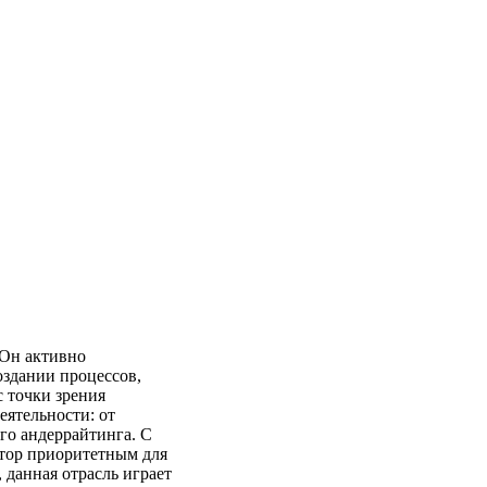
 Он активно
оздании процессов,
 точки зрения
еятельности: от
го андеррайтинга. С
ктор приоритетным для
 данная отрасль играет