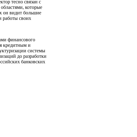
ктор тесно связан с
областями, которые
х он видит большие
и работы своих
тами финансового
ия кредитным и
руктуризации системы
низаций до разработки
оссийских банковских