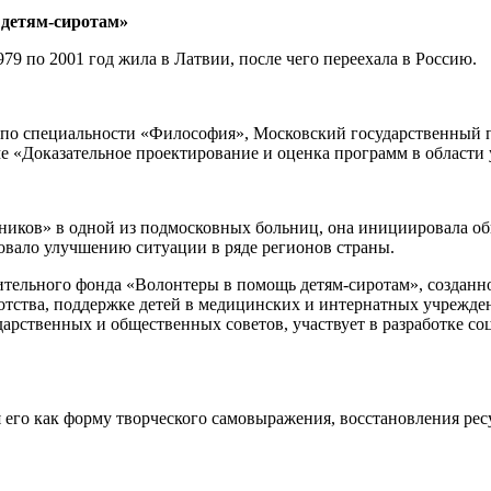
 детям-сиротам»
979 по 2001 год жила в Латвии, после чего переехала в Россию.
 по специальности «Философия», Московский государственный 
е «Доказательное проектирование и оценка программ в области 
зников» в одной из подмосковных больниц, она инициировала об
овало улучшению ситуации в ряде регионов страны.
ительного фонда «Волонтеры в помощь детям-сиротам», созданно
ротства, поддержке детей в медицинских и интернатных учрежд
ударственных и общественных советов, участвует в разработке
 его как форму творческого самовыражения, восстановления рес