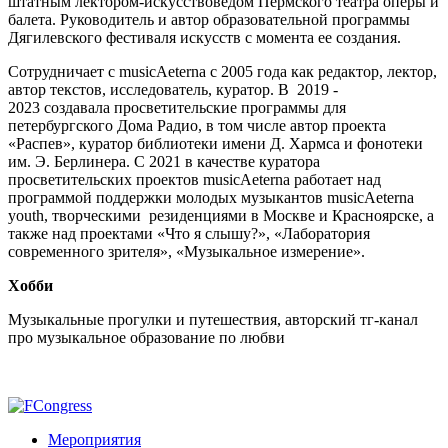
штатным лектором-искусствоведом Пермского театра оперы и
балета. Руководитель и автор образовательной программы
Дягилевского фестиваля искусств с момента ее создания.
Сотрудничает с musicAeterna с 2005 года как редактор, лектор,
автор текстов, исследователь, куратор. В
2019 -
2023
создавала просветительские программы для
петербургского Дома Радио, в том числе автор проекта
«Распев», куратор библиотеки имени Д. Хармса и фонотеки
им. Э. Берлинера. С 2021 в качестве куратора
просветительских проектов musicAeterna работает над
программой поддержки молодых музыкантов musicAeterna
youth, творческими резиденциями в Москве и Красноярске, а
также над проектами «Что я слышу?», «Лаборатория
современного зрителя», «Музыкальное измерение».
Хобби
Музыкальные прогулки и путешествия, авторский тг-канал
про музыкальное образование по любви
Мероприятия