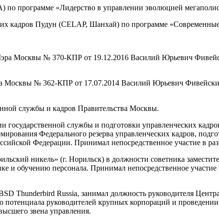
) по программе «Лидерство в управлении эволюцией мегаполис
их кадров Пудун (CELAP, Шанхай) по программе «Современные 
Мэра Москвы № 370-КПР от 19.12.2016 Василий Юрьевич Фивейс
ра Москвы № 362-КПР от 17.07.2014 Василий Юрьевич Фивейск
енной службы и кадров Правительства Москвы.
и государственной службы и подготовки управленческих кадро
рмирования Федерального резерва управленческих кадров, подг
ссийской Федерации. Принимал непосредственное участие в раз
ский никель» (г. Норильск) в должности советника заместител
нке и обучению персонала. Принимал непосредственное участие
SD Thunderbird Russia, занимал должность руководителя Центра
го потенциала руководителей крупных корпораций и проведении
высшего звена управления.