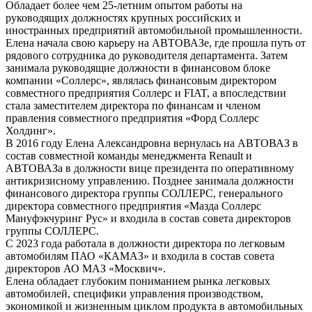
Обладает более чем 25-летним опытом работы на
руководящих должностях крупных российских и
иностранных предприятий автомобильной промышленности.
Елена начала свою карьеру на АВТОВАЗе, где прошла путь от
рядового сотрудника до руководителя департамента. Затем
занимала руководящие должности в финансовом блоке
компании «Соллерс», являлась финансовым директором
совместного предприятия Соллерс и FIAT, а впоследствии
стала заместителем директора по финансам и членом
правления совместного предприятия «Форд Соллерс
Холдинг».
В 2016 году Елена Александровна вернулась на АВТОВАЗ в
состав совместной команды менеджмента Renault и
АВТОВАЗа в должности вице президента по оперативному
антикризисному управлению. Позднее занимала должности
финансового директора группы СОЛЛЕРС, генерального
директора совместного предприятия «Мазда Соллерс
Мануфэкчуринг Рус» и входила в состав совета директоров
группы СОЛЛЕРС.
С 2023 года работала в должности директора по легковым
автомобилям ПАО «КАМАЗ» и входила в состав совета
директоров АО МАЗ «Москвич».
Елена обладает глубоким пониманием рынка легковых
автомобилей, специфики управления производством,
экономикой и жизненным циклом продукта в автомобильных