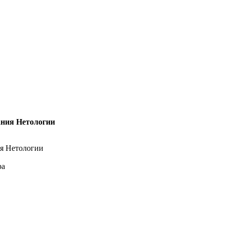
ания Нетологии
ия Нетологии
ра