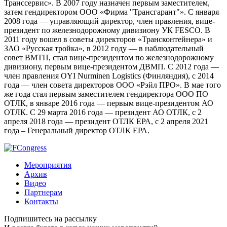
Транссервис». В 2007 году назначен первым заместителем,
затем гендиректором ООО «Фирма "Трансгарант"». С января
2008 года — управляющий директор, член правления, вице-
президент по железнодорожному дивизиону УК FESCO. В
2011 году вошел в советы директоров «Трансконтейнера» и
ЗАО «Русская тройка», в 2012 году — в наблюдательный
совет ВМТП, стал вице-президентом по железнодорожному
дивизиону, первым вице-президентом ДВМП. С 2012 года —
член правления OYI Nurminen Logistics (Финляндия), с 2014
года — член совета директоров ООО «Рэйл ПРО». В мае того
же года стал первым заместителем гендиректора ООО ПО
ОТЛК, в январе 2016 года — первым вице-президентом АО
ОТЛК. С 29 марта 2016 года — президент АО ОТЛК, с 2
апреля 2018 года — президент ОТЛК ЕРА, с 2 апреля 2021
года – Генеральный директор ОТЛК ЕРА.
Мероприятия
Архив
Видео
Партнерам
Контакты
Подпишитесь на рассылку