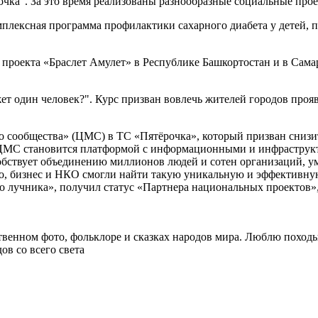
рочка". За это время реализованы разнообразные социальные про
комплексная программа профилактики сахарного диабета у детей
проекта «Браслет Амулет» в Республике Башкортостан и в Самар
жет один человек?". Курс призван вовлечь жителей городов про
го сообщества» (ЦМС) в ТС «Пятёрочка», который призван снизи
 ЦМС становится платформой с информационными и инфраструк
обствует объединению миллионов людей и сотен организаций, у
о, бизнес и НКО смогли найти такую уникальную и эффективну
о лучника», получил статус «Партнера национальных проектов»
твенном фото, фольклоре и сказках народов мира. Люблю поход
ов со всего света