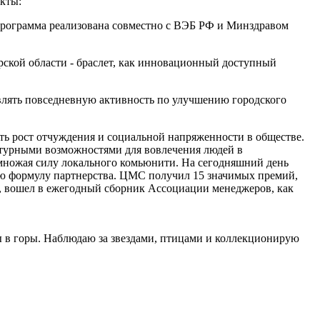
екты:
, программа реализована совместно с ВЭБ РФ и Минздравом
ской области - браслет, как инновационный доступный
являть повседневную активность по улучшению городского
ть рост отчуждения и социальной напряженности в обществе.
турными возможностями для вовлечения людей в
множая силу локального комьюнити. На сегодняшний день
ю формулу партнерства. ЦМС получил 15 значимых премий,
, вошел в ежегодный сборник Ассоциации менеджеров, как
ы в горы. Наблюдаю за звездами, птицами и коллекционирую