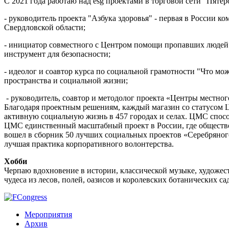
С 2021 года работаю над esg проектами в торговой сети "Пятё
- руководитель проекта "Азбука здоровья" - первая в России 
Свердловской области;
- инициатор совместного с Центром помощи пропавших людей 
инструмент для безопасности;
- идеолог и соавтор курса по социальной грамотности "Что мо
пространства и социальной жизни;
- руководитель, соавтор и методолог проекта «Центры местно
Благодаря проектным решениям, каждый магазин со статусом
активную социальную жизнь в 457 городах и селах. ЦМС спос
ЦМС единственный масштабный проект в России, где обществ
вошел в сборник 50 лучших социальных проектов «Серебряног
лучшая практика корпоративного волонтерства.
Хобби
Черпаю вдохновение в истории, классической музыке, художес
чудеса из лесов, полей, оазисов и королевских ботанических сад
Мероприятия
Архив