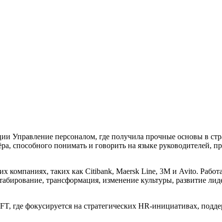
 Управление персоналом, где получила прочные основы в стра
ра, способного понимать и говорить на языке руководителей, п
 компаниях, таких как Citibank, Maersk Line, 3M и Avito. Рабо
табирование, трансформация, изменение культуры, развитие лид
T, где фокусируется на стратегических HR-инициативах, подд