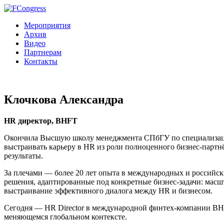
Мероприятия
Архив
Видео
Партнерам
Контакты
Клочкова Александра
HR директор, BHFT
Окончила Высшую школу менеджмента СПбГУ по специализации
выстраивать карьеру в HR из роли полноценного бизнес-партнё
результаты.
За плечами — более 20 лет опыта в международных и российских
решения, адаптированные под конкретные бизнес-задачи: масш
выстраивание эффективного диалога между HR и бизнесом.
Сегодня — HR Director в международной финтех-компании BHF
меняющемся глобальном контексте.