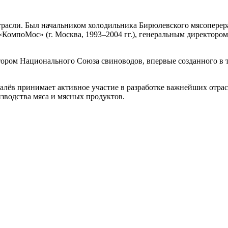
трасли. Был начальником холодильника Бирюлевского мясоперера
омпоМос» (г. Москва, 1993–2004 гг.), генеральным директоро
ктором Национального Союза свиноводов, впервые созданного в 
алёв принимает активное участие в разработке важнейших отра
изводства мяса и мясных продуктов.