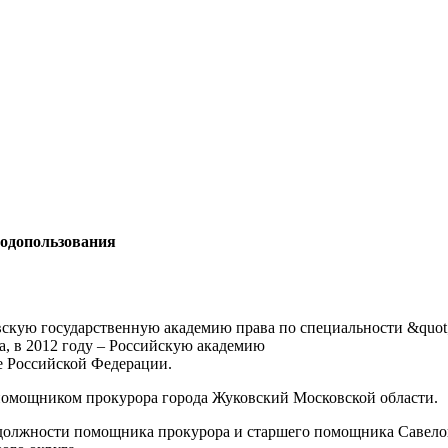
родопользования
вскую государственную академию права по специальности &quot;
а, в 2012 году – Российскую академию
е Российской Федерации.
помощником прокурора города Жуковский Московской области.
а должности помощника прокурора и старшего помощника Савел