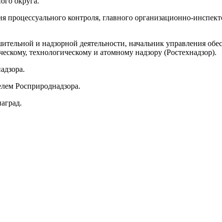
ого округа.
ния процессуального контроля, главного организационно-инспек
ешительной и надзорной деятельности, начальник управления об
ескому, технологическому и атомному надзору (Ростехнадзор).
адзора.
елем Росприроднадзора.
аград.