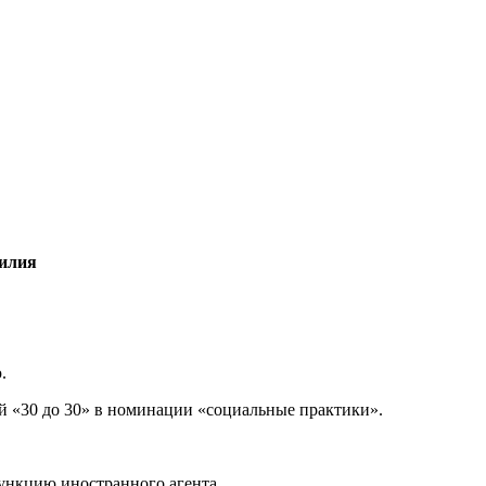
силия
.
й «30 до 30» в номинации «социальные практики».
нкцию иностранного агента.