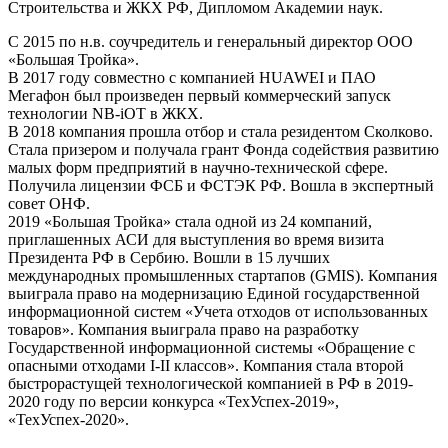
Строительства и ЖКХ РФ, Дипломом Академии наук.
С 2015 по н.в. соучредитель и генеральный директор ООО
«Большая Тройка».
В 2017 году совместно с компанией HUAWEI и ПАО
Мегафон был произведен первый коммерческий запуск
технологии NB-iOT в ЖКХ.
В 2018 компания прошла отбор и стала резидентом Сколково.
Стала призером и получала грант Фонда содействия развитию
малых форм предприятий в научно-технической сфере.
Получила лицензии ФСБ и ФСТЭК РФ. Вошла в экспертный
совет ОНФ.
2019 «Большая Тройка» стала одной из 24 компаний,
приглашенных АСИ для выступления во время визита
Президента РФ в Сербию. Вошли в 15 лучших
международных промышленных стартапов (GMIS). Компания
выиграла право на модернизацию Единой государственной
информационной систем «Учета отходов от использованных
товаров». Компания выиграла право на разработку
Государственной информационной системы «Обращение с
опасными отходами I-II классов». Компания стала второй
быстрорастущей технологической компанией в РФ в 2019-
2020 году по версии конкурса «ТехУспех-2019»,
«ТехУспех-2020».