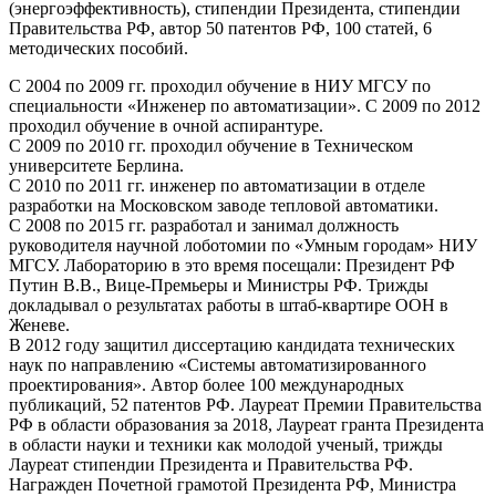
(энергоэффективность), стипендии Президента, стипендии
Правительства РФ, автор 50 патентов РФ, 100 статей, 6
методических пособий.
С 2004 по 2009 гг. проходил обучение в НИУ МГСУ по
специальности «Инженер по автоматизации». С 2009 по 2012
проходил обучение в очной аспирантуре.
С 2009 по 2010 гг. проходил обучение в Техническом
университете Берлина.
С 2010 по 2011 гг. инженер по автоматизации в отделе
разработки на Московском заводе тепловой автоматики.
С 2008 по 2015 гг. разработал и занимал должность
руководителя научной лоботомии по «Умным городам» НИУ
МГСУ. Лабораторию в это время посещали: Президент РФ
Путин В.В., Вице-Премьеры и Министры РФ. Трижды
докладывал о результатах работы в штаб-квартире ООН в
Женеве.
В 2012 году защитил диссертацию кандидата технических
наук по направлению «Системы автоматизированного
проектирования». Автор более 100 международных
публикаций, 52 патентов РФ. Лауреат Премии Правительства
РФ в области образования за 2018, Лауреат гранта Президента
в области науки и техники как молодой ученый, трижды
Лауреат стипендии Президента и Правительства РФ.
Награжден Почетной грамотой Президента РФ, Министра