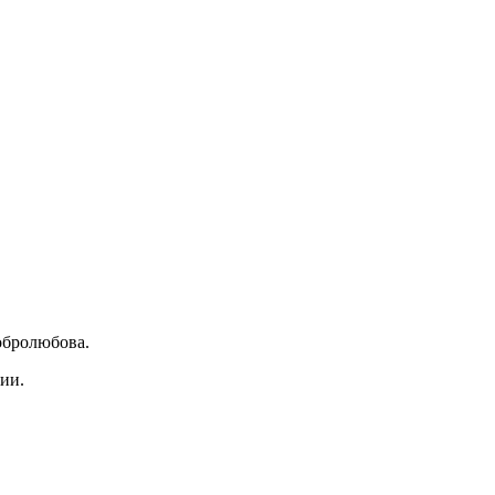
обролюбова.
ии.