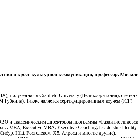
я, этики и кросс-культурной коммуникации, профессор, Мо
A), полученная в Cranfield University (Великобритания), степе
.М.Губкина). Также является сертифицированным коучем (ICF)
ВО и академическим директором программы «Развитие лидерск
МВА, Executive MBA, Executive Coaching, Leadership Identity F
бур, Hilti, Ростелеком, Х5, Алроса и многие другие).