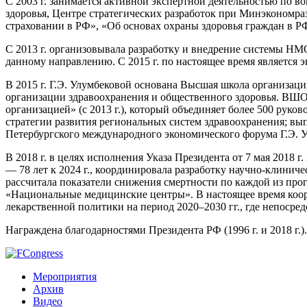
С 2003 г. занимается активной экспертной деятельностью по 
здоровья, Центре стратегических разработок при Минэкономра
страховании в РФ», «Об основах охраны здоровья граждан в РФ
С 2013 г. организовывала разработку и внедрение системы НМ
данному направлению. С 2015 г. по настоящее время является
В 2015 г. Г.Э. Улумбековой основана Высшая школа организац
организации здравоохранения и общественного здоровья. В
организацией» (с 2013 г.), который объединяет более 500 ру
стратегии развития региональных систем здравоохранения; вы
Петербургского международного экономического форума Г.Э. У
В 2018 г. в целях исполнения Указа Президента от 7 мая 2018
— 78 лет к 2024 г., координировала разработку научно-клини
рассчитала показатели снижения смертности по каждой из про
«Национальные медицинские центры». В настоящее время коо
лекарственной политики на период 2020–2030 гг., где непосре
Награждена благодарностями Президента РФ (1996 г. и 2018 г.).
Мероприятия
Архив
Видео