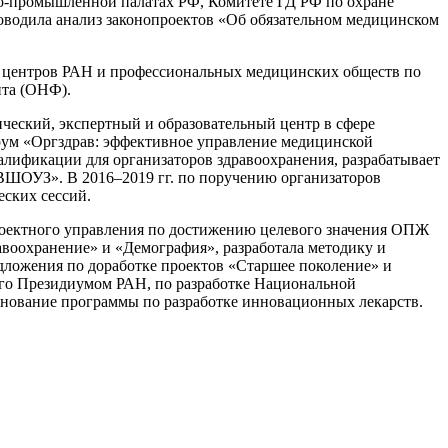
во-промышленной палатах РФ, Комитете ГД РФ по охране
роводила анализ законопроектов «Об обязательном медицинском
их центров РАН и профессиональных медицинских обществ по
нта (ОНФ).
ческий, экспертный и образовательный центр в сфере
ум «Оргздрав: эффективное управление медицинской
алификации для организаторов здравоохранения, разрабатывает
 ВШОУЗ». В 2016–2019 гг. по поручению организаторов
еских сессий.
 проектного управления по достижению целевого значения ОПЖ
авоохранение» и «Демография», разработала методику и
едложения по доработке проектов «Старшее поколение» и
го Президиумом РАН, по разработке Национальной
основание программы по разработке инновационных лекарств.