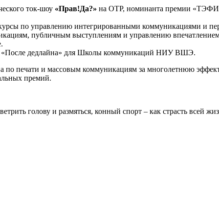
ческого ток-шоу
«Прав!Да?»
на ОТР, номинанта премии «ТЭФИ»
курсы по управлению интегрированными коммуникациями и пер
кациям, публичным выступлениям и управлению впечатлением 
.
х «После дедлайна» для Школы коммуникаций НИУ ВШЭ.
а по печати и массовым коммуникациям за многолетнюю эффекти
альных премий.
трить голову и размяться, конный спорт – как страсть всей жиз