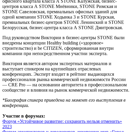
офисного квартала класса А STONE Калужская, бизнес-
центров класса А STONE Мнёвники, STONE Римская и
STONE Савеловская, премиальных офисных зданий для
одной компании STONE Ходынка 3 и STONE Курская,
премиальных бизнес-центров STONE Ленинский и STONE
Белорусская, бизнес-центра класса А STONE Дмитровская.
Под руководством Виктории в бизнес-центры STONE были
внедрены концепции Healthy building («здоровое»
строительство) и be CITIZEN, сформированная внутри
компании при непосредственном участии эксперта.
Виктория является автором экспертных материалов и
выступает спикером на крупнейших отраслевых
конференциях. Эксперт входит в рейтинг выдающихся
профессионалов рынка коммерческой недвижимости России
— CRE Pro — на основании авторитета в профессиональном
сообществе и влияния на рынок коммерческой недвижимости.
*Биография спикера приведена на момент его выступления в
конференции.
Участие в форумах:
Форум «Устойчивое развитие: сохранить нельзя отменить»
2023
Форум архитекторов и девелоперов, меняющих мир «Город.