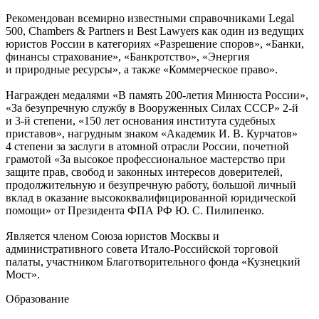
Рекомендован всемирно известными справочниками Legal
500, Chambers & Partners и Best Lawyers как один из ведущих
юристов России в категориях «Разрешение споров», «Банки,
финансы страхование», «Банкротство», «Энергия
и природные ресурсы», а также «Коммерческое право».
Награжден медалями «В память 200-летия Минюста России»,
«За безупречную службу в Вооруженных Силах СССР» 2-й
и 3-й степени, «150 лет основания института судебных
приставов», нагрудным знаком «Академик И. В. Курчатов»
4 степени за заслуги в атомной отрасли России, почетной
грамотой «За высокое профессиональное мастерство при
защите прав, свобод и законных интересов доверителей,
продолжительную и безупречную работу, большой личный
вклад в оказание высококвалифицированной юридической
помощи» от Президента ФПА РФ Ю. С. Пилипенко.
Является членом Союза юристов Москвы и
административного совета Итало-Российской торговой
палаты, участником Благотворительного фонда «Кузнецкий
Мост».
Образование