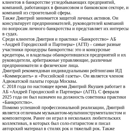
клиентов в банкротстве угледобывающих предприятий,
компаний, работающих в финансовом и банковском секторе, и
компаний из строительной сферы.
Также Дмитрий занимается защитой личных активов. Он
консультирует предпринимателей, руководителей компаний
по вопросам личного банкротства и представляет их интересы
в судах.
Среди клиентов Дмитрия и практики «Банкротство» АБ
«Андрей Городисский и Партнеры» (АГП) – самые разные
участники процедуры банкротства: это и конкурсные
кредиторы, и владельцы обанкротившихся предприятий и их
руководители, арбитражные управляющие, различные
предприниматели и физические лица.
Дмитрий рекомендован индивидуальными рейтингами ИД
«Коммерсантъ» и «Российской газеты». Он является членом
Адвокатской палаты города Москвы.
С 2018 года по настоящее время Дмитрий Якушев работает в
АБ «Андрей Городисский и Партнеры» (АГП). С февраля
2025 года он был назначен на должность советника практики
«Банкротство».
Помимо успешной профессиональной реализации, Дмитрий
является отличным музыкантом-мультиинструменталистом и
композитором. Ранее он играл в нескольких любительских
коллективах, в которых был соло-гитаристом и писал
авторский материал в стилях рок и тяжелый рок. Также