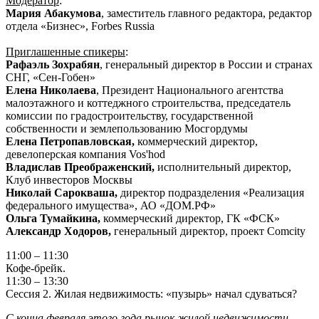
Модератор
:
Мария Абакумова
, заместитель главного редактора, редактор
отдела «Бизнес», Forbes Russia
Приглашенные спикеры
:
Рафаэль Зохрабян
, генеральный директор в России и странах
СНГ, «Сен-Гобен»
Елена Николаева
, Президент Национального агентства
малоэтажного и коттеджного строительства, председатель
комиссии по градостроительству, государственной
собственности и землепользованию Мосгордумы
Елена Петропавловская,
коммерческий директор,
девелоперская компания Vos'hod
Владислав Преображенский,
исполнительный директор,
Клуб инвесторов Москвы
Николай Сарокваша,
директор подразделения «Реализация
федерального имущества», АО «ДОМ.РФ»
Ольга Тумайкина,
коммерческий директор, ГК «ФСК»
Александр Ходоров,
генеральный директор, проект Comcity
11:00 – 11:30
Кофе-брейк.
11:30 – 13:30
Сессия 2. Жилая недвижимость: «пузырь» начал сдуваться?
С конца февраля этого года рынок жилой недвижимости