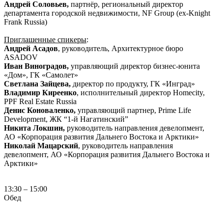
Андрей Соловьев,
партнёр, региональный директор
департамента городской недвижимости, NF Group (ex-Knight
Frank Russia)
Приглашенные спикеры
:
Андрей Асадов
, руководитель, Архитектурное бюро
ASADOV
Иван Виноградов,
управляющий директор бизнес-юнита
«Дом», ГК «Самолет»
Светлана Зайцева,
директор по продукту, ГК «Инград»
Владимир Киреенко
, исполнительный директор Homecity,
PPF Real Estate Russia
Денис Коноваленко,
управляющий партнер, Prime Life
Development, ЖК “1-й Нагатинский”
Никита Локшин,
руководитель направления девелопмент,
АО «Корпорация развития Дальнего Востока и Арктики»
Николай Мацарский
, руководитель направления
девелопмент, АО «Корпорация развития Дальнего Востока и
Арктики»
13:30 – 15:00
Обед