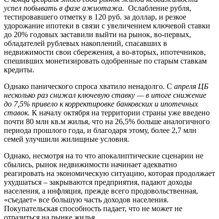
успел побывать в фазе ажиотажа.
Ослабление рубля,
тестировавшего отметку в 120 руб. за доллар, и резкое
удорожание ипотеки в связи с увеличением ключевой ставки
до 20% годовых заставили выйти на рынок, во-первых,
обладателей рублевых накоплений, спасавших в
недвижимости свои сбережения, а во-вторых, ипотечников,
спешивших монетизировать одобренные по старым ставкам
кредиты.
Однако панического спроса хватило ненадолго. С
апреля ЦБ
несколько раз снижал ключевую ставку — в итоге снижение
до 7,5% привело к корректировке банковских и ипотечных
ставок.
К началу октября на территории страны уже введено
почти 80 млн кв.м жилья, что на 26,5% больше аналогичного
периода прошлого года, и благодаря этому, более 2,7 млн
семей улучшили жилищные условия.
Однако, несмотря на то что апокалиптические сценарии не
сбылись, рынок недвижимости начинает адекватно
реагировать на экономическую ситуацию, которая продолжает
ухудшаться – закрываются предприятия, падают доходы
населения, а инфляция, прежде всего продовольственная,
«съедает» все большую часть доходов населения.
Покупательская способность падает, что не может не
отразиться на рынке жилья.