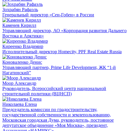
Зохрабян Рафаэль
Генеральный директор «Сен-Гобен» в России
Каменев Кирилл
Управляющий директор, АО «Корпорация развития Дальнего
Востока и Арктики»
Киреенко Владимир
Исполнительный директор Homecity, PPF Real Estate Russia
Коноваленко Денис
Управляющий партнер, Prime Life Development, ЖК “1-й
Нагатинский”
Моор Александр
Руководитель, Всероссийский центр национальной
строительной политики (ВЦНСП)
Николаева Елена
Председатель комиссии по градостроительству,
государственной собственности и землепользованию,
Московская городская Дума, руководитель, постоянное
депутатское объединение «Моя Москва», президент,
Ассоциация «НАМИКС»