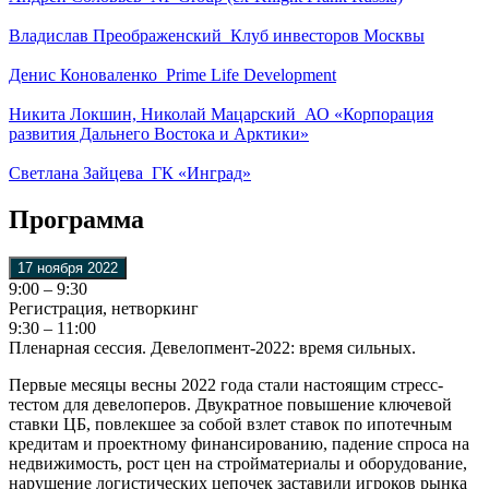
Владислав Преображенский_Клуб инвесторов Москвы
Денис Коноваленко_Prime Life Development
Никита Локшин, Николай Мацарский_АО «Корпорация
развития Дальнего Востока и Арктики»
Светлана Зайцева_ГК «Инград»
Программа
17 ноября 2022
9:00 – 9:30
Регистрация, нетворкинг
9:30 – 11:00
Пленарная сессия. Девелопмент-2022: время сильных.
Первые месяцы весны 2022 года стали настоящим стресс-
тестом для девелоперов. Двукратное повышение ключевой
ставки ЦБ, повлекшее за собой взлет ставок по ипотечным
кредитам и проектному финансированию, падение спроса на
недвижимость, рост цен на стройматериалы и оборудование,
нарушение логистических цепочек заставили игроков рынка