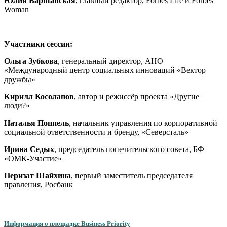
Юлия Варшавская
,
главный редактор, Forbes Life и Forbes
Woman
Участники сессии:
Ольга Зубкова
, генеральный директор, АНО
«Международный центр социальных инноваций «Вектор
дружбы»
Кирилл Косолапов
,
автор и режиссёр проекта «Другие
люди?»
Наталья Поппель
, начальник управления по корпоративной
социальной ответственности и бренду, «Северсталь»
Ирина Седых
, председатель попечительского совета, БФ
«ОМК-Участие»
Перизат Шайхина
,
первый заместитель председателя
правления, Росбанк
Информация о площадке Business Priority