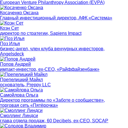
European Venture Philanthropy Association (EVPA)
Косаченко Оксана
Главный инвестиционный директор, АФК «Система»
Коэн Сет
директор по стратегии, Sapiens Impact
Поз Илья
бизнес-ангел, член клуба венчурных инвесторов,
Angelsdeck
Попов Андрей
импакт-инвестор, ex-CЕO, «Райффайзенбанк»
Препелицкий Майкл
основатель, Preppy LLC
Самойлова Ольга
Директор программы по «Заботе о сообществе»,
торговая сеть «Пятёрочка»
Смоллинг Линдси
глава отдела продаж, 60 Decibels, ex-CEO, SOCAP