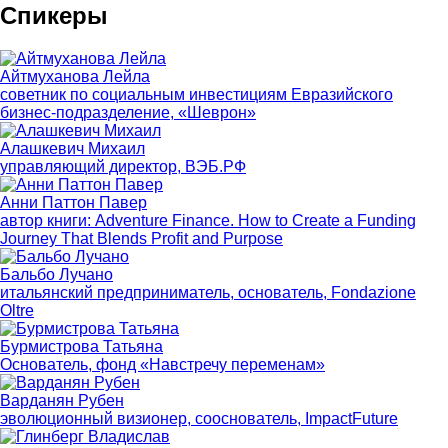
Спикеры
Айтмуханова Лейла
советник по социальным инвестициям Евразийского
бизнес-подразделение, «Шеврон»
Алашкевич Михаил
управляющий директор, ВЭБ.РФ
Анни Паттон Павер
автор книги: Adventure Finance. How to Create a Funding
Journey That Blends Profit and Purpose
Бальбо Лучано
итальянский предприниматель, основатель, Fondazione
Oltre
Бурмистрова Татьяна
Основатель, фонд «Навстречу переменам»
Варданян Рубен
эволюционный визионер, сооснователь, ImpactFuture