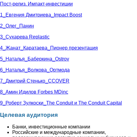
Пост-релиз. Импакт-инвестиции
1_Евгения Дмитриева_Impact Boost
2_Олег_Панин
3_Сухарева Replastic
4_Жанат_Каратаева_Пионер презентация
5_Наталья_Баберкина_Ostrov
6_Наталья_Волкова_Ортмода
7_Дмитрий Стенько_CCOVER
8_Амин Идилов Forbes MDinc
9_Роберт Зулкоски_The Conduit и The Conduit Capital
Целевая аудитория
Банки, инвестиционные компании
Российские и международные компании,