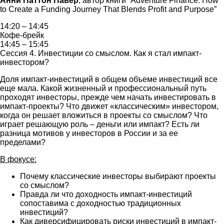
Анни Паттон Павер
, автор книги “Adventure Finance. How
to Create a Funding Journey That Blends Profit and Purpose”
14:20 – 14:45
Кофе-брейк
14:45 – 15:45
Сессия 4. Инвестиции со смыслом. Как я стал импакт-
инвестором?
Доля импакт-инвестиций в общем объеме инвестиций все
еще мала. Какой жизненный и профессиональный путь
проходят инвесторы, прежде чем начать инвестировать в
импакт-проекты? Что движет «классическим» инвестором,
когда он решает вложиться в проекты со смыслом? Что
играет решающую роль – деньги или импакт? Есть ли
разница мотивов у инвесторов в России и за ее
пределами?
В фокусе
:
Почему классические инвесторы выбирают проекты
со смыслом?
Правда ли что доходность импакт-инвестиций
сопоставима с доходностью традиционных
инвестиций?
Как диверсифицировать риски инвестиций в импакт-