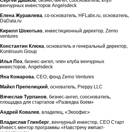
Сергей Дашков
, бизнес-ангел, сооснователь, клуб
венчурных инвесторов Angelsdeck
Елена Журавлева
, со-основатель, HFLabs.ru, основатель,
DaData.ru
Кирилл Шокотько
, инвестиционный директор, Zerno
ventures
Константин Клюка
, основатель и генеральный директор,
Kontinuum Group
Илья Поз
, бизнес-ангел, член клуба венчурных
инвесторов, Angelsdeck
Яна Комарова
,
CEO
, фонд Zerno Ventures
Майкл Препелицкий
, основатель, Preppy LLC
Вячеслав Турпанов
, бизнес-ангел, сооснователь,
площадка для стартапов «Разведка боем»
Андрей Ковалев
, владелец, «Экоофис»
Владислав Глинберг
, венчурный инвестор, CEO Старт
Инвест, ментор программы «Навстречу импакт-