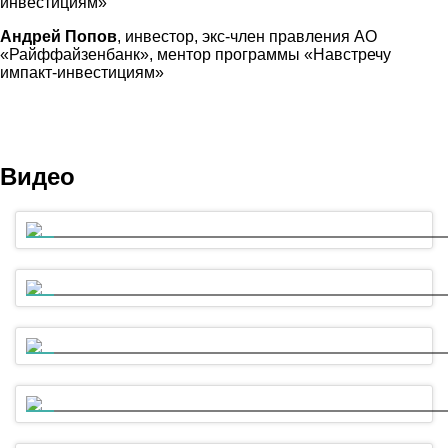
инвестициям»
Андрей Попов
, инвестор, экс-член правления АО
«Райффайзенбанк», ментор программы «Навстречу
импакт-инвестициям»
Видео
«Импакт-инвестирование: тренд новой экономики». Форум ответс
Public Talk и Сессия 1
Сессия 2. Рынок импакт-инвестиций: риски vs эффекты?
Сессия 3. Социальные финансы: от благотворительности до импа