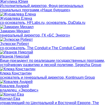
Жигулина Юлия
Исполнительный директор, Фонд региональных
социальных программ «Наше будущее»
Журавлева Елена
со-основатель, HFLabs.ru, основатель, DaData.ru
Замарин Михаил
генеральный директор, ГК «БС Энерго»
Зулкоски Роберт
со-основатель, The Conduit и The Conduit Capital
Иванов Николай
Вице-президент по реализации государственных программ,
устойчивому развитию и лесной политике, Segezha Group
Клюка Константин
основатель и генеральный директор, Kontinuum Group
Ковалев Андрей
владелец, «Экоофис»
Кончал Ева
управляющий по Центральной и Восточной Европе, The