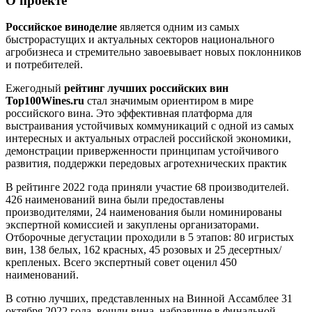
О проекте
Российское виноделие
является одним из самых
быстрорастущих и актуальных секторов национального
агробизнеса и стремительно завоевывает новых поклонников
и потребителей.
Ежегодный
рейтинг лучших российских вин
Top100Wines.ru
стал значимым ориентиром в мире
российского вина. Это эффективная платформа для
выстраивания устойчивых коммуникаций с одной из самых
интересных и актуальных отраслей российской экономики,
демонстрации приверженности принципам устойчивого
развития, поддержки передовых агротехнических практик
В рейтинге 2022 года приняли участие 68 производителей.
426 наименований вина были предоставлены
производителями, 24 наименования были номинированы
экспертной комиссией и закуплены организаторами.
Отборочные дегустации проходили в 5 этапов: 80 игристых
вин, 138 белых, 162 красных, 45 розовых и 25 десертных/
крепленых. Всего экспертный совет оценил 450
наименований.
В сотню лучших, представленных на Винной Ассамблее 31
октября 2022 года, вошли вина, набравшие в финальной