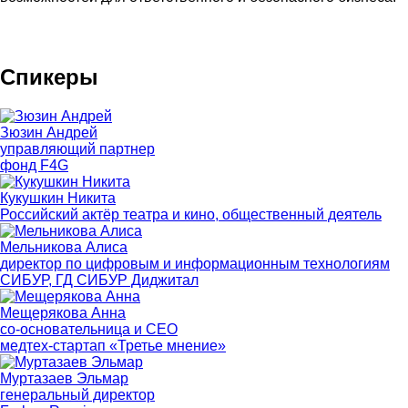
Спикеры
Зюзин Андрей
управляющий партнер
фонд F4G
Кукушкин Никита
Российский актёр театра и кино, общественный деятель
Мельникова Алиса
директор по цифровым и информационным технологиям
СИБУР, ГД СИБУР Диджитал
Мещерякова Анна
со-основательница и СЕО
медтех-стартап «Третье мнение»
Муртазаев Эльмар
генеральный директор