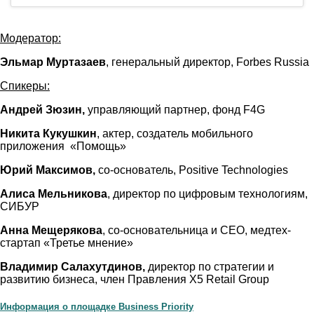
Технологии и инновации для устойчивого развития
Модератор:
Эльмар Муртазаев
, генеральный директор, Forbes Russia
Спикеры:
Андрей Зюзин,
управляющий партнер, фонд F4G
Никита Кукушкин
, актер, создатель мобильного
приложения «Помощь»
Юрий Максимов,
со-основатель, Positive Technologies
Алиса Мельникова
, директор по цифровым технологиям,
СИБУР
Анна Мещерякова
, со-основательница и СЕО, медтех-
стартап «Третье мнение»
Владимир Салахутдинов,
директор по стратегии и
развитию бизнеса, член Правления Х5 Retail Group
Информация о площадке Business Priority