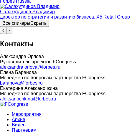
Forbes Russia
Салахутдинов Владимир
директор по стратегии и развитию бизнеса, X5 Retail Group
Все спикеры
Скрыть
‹
›
Контакты
Александра Орлова
Руководитель проектов FCongress
aleksandra.orlova@forbes.ru
Елена Баранова
Менеджер по вопросам партнерства FCongress
baranova@forbes.ru
Екатерина Алексаночкина
Менеджер по вопросам партнерства FCongress
aleksanochkina@forbes.ru
Мероприятия
Архив
Видео
Партнерам