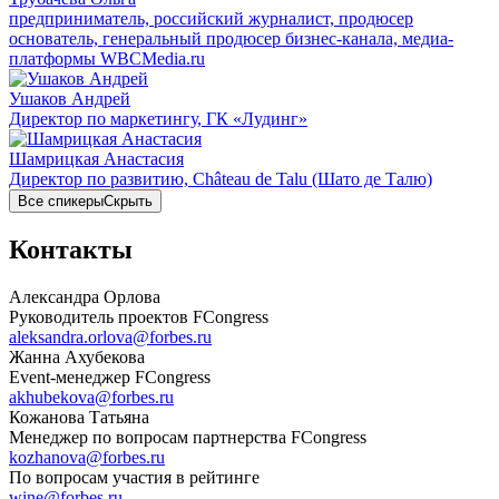
предприниматель, российский журналист, продюсер
основатель, генеральный продюсер бизнес-канала, медиа-
платформы WBCMedia.ru
Ушаков Андрей
Директор по маркетингу, ГК «Лудинг»
Шамрицкая Анастасия
Директор по развитию, Château de Talu (Шато де Талю)
Все спикеры
Скрыть
Контакты
Александра Орлова
Руководитель проектов FCongress
aleksandra.orlova@forbes.ru
Жанна Ахубекова
Event-менеджер FCongress
akhubekova@forbes.ru
Кожанова Татьяна
Менеджер по вопросам партнерства FCongress
kozhanova@forbes.ru
По вопросам участия в рейтинге
wine@forbes.ru