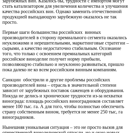
зарубежных вин. Казалось бы, трудности с импортом могут
стать катализатором для увеличения количества и улучшения
качества российских вин. Однако заменить отечественной
продукцией выпадающую зарубежную оказалось не так
просто.
Первые шаги большинства российских винных
производителей в сторону премиального сегмента оказались
неуклюжими и нерешительными, маркетинговые стратегии –
сырыми, а качество недостаточно стабильным. Осознание
того, что только с освоением премиальных категорий
российское виноделие получит норму прибыли,
позволяющую стабильно и неуклонно развиваться, пришло
пока далеко не ко всем российским винным компаниям.
Санкции обострили и другие проблемы российских
производителей вина – отрасль в значительной степени
зависит от зарубежных поставок саженцев и оборудования.
Никуда не делись и хронические трудности из-за нехватки
винограда: площадь российских виноградников составляет
менее 100 тыс. га. А для того, чтобы полностью обеспечить
страну собственным вином, требуется не менее 250 тыс, га
виноградников.
Нынешняя уникальная ситуация – это не просто вызов для
отечественной винодельческой отрасли, но и окно новых