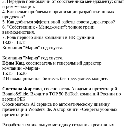
3.⁠ ⁠Передача полномочий от собственника менеджменту: опыт
и рекомендации.
4.⁠ ⁠Ключевые проблемы в организации разработки новых
продуктов?
5.⁠ ⁠Как добиться эффективной работы совета директоров?
6.⁠ "⁠Собственник - Менеджмент": тонкие грани
взаимодействия.
7.⁠ ⁠Роль первого лица компании в HR-функции
13:00 - 14:15
Компания "Мария" год спустя.
Компания "Мария" год спустя.
Ефим Кац
, сооснователь и генеральный директор
компании «Мария»
15:15 - 16:30
ИИ помощники для бизнеса: быстрее, умнее, мощнее.
Светлана Фирсова
, сооснователь Академии презентаций
Bonnie&Slide. Входит в TOP 50 EdTech компаний Росиии по
версии РБК.
Сооснователь AI сервиса по автоматическому дизайну
презентаций Wonderslide. Автор книги «Секреты убойных
презентаций».
Разработала уникальную методику создания креативных