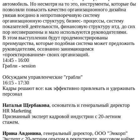
автомобиль. Но несмотря на то это, инструменты, которые бы
позволяли повысить качество организационного дизайна
увязав воедино в непротиворечивую систему
организационную структуру, бизнес- процессы, систему
показателей деятельности, финансовую структуру итд. до сих
пор несовершенны и мало используются руководителями.
В этом выступлении будут продемонстрированы
преимущества, которые подобная система может предложить
руководителям, осознанно занимающимся
«проектированием» своих организаций.
14:45 - 16:00
Грабли - session
Обсуждаем управленческие "грабли"
16:15 - 17:30
Кадры решают все: как эффективно привлекать и удерживать
персонал
Наталья Щербакова
, о
снователь и генеральный директор
HR Marketing
Признанный эксперт кадровой индустрии с 20-летним
стажем.
Ирина Авдонина
, г
енеральный директор, ООО "Энкорп"
Эксперт с 20-летним опытом в рекрутменте, массовом найме