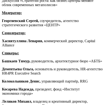
Дискуссия «Стратегии роста: как бизнес-центры меняют
облик современных мегаполисов»
Модератор:
Георгиевский Сергей,
соучредитель, агентство
стратегического развития «ЦЕНТР»
Сомодератор:
Хасиятуллина Ленария,
коммерческий директор, Capital
Alliance
Спикеры:
Башкаев Тимур,
руководитель, архитектурное бюро «АБТБ»
Дементьева Ольга,
основатель и руководитель, HR-агентство
HR4PR Executive Search
Колокольников Денис,
управляющий партнёр, RRG
Косарева Надежда,
президент, фонд «Институт
экономики города»
Леликов Михаил,
владелец и креативный директор,