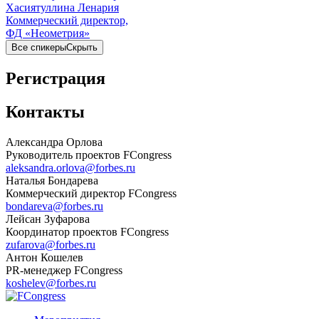
Хасиятуллина Ленария
Коммерческий директор,
ФД «Неометрия»
Все спикеры
Скрыть
Регистрация
Контакты
Александра Орлова
Руководитель проектов FCongress
aleksandra.orlova@forbes.ru
Наталья Бондарева
Коммерческий директор FCongress
bondareva@forbes.ru
Лейсан Зуфарова
Координатор проектов FCongress
zufarova@forbes.ru
Антон Кошелев
PR-менеджер FCongress
koshelev@forbes.ru