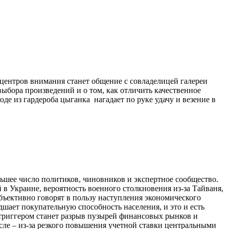
 центров внимания станет общение с совладелицей галереи
выбора произведений и о том, как отличить качественное
е из гардероба цыганка нагадает по руке удачу и везение в
льшее число политиков, чиновников и экспертное сообщество.
в Украине, вероятность военного столкновения из-за Тайваня,
бъективно говорят в пользу наступления экономического
дшает покупательную способность населения, и это и есть
 триггером станет разрыв пузырей финансовых рынков и
сле – из-за резкого повышения учетной ставки центральными