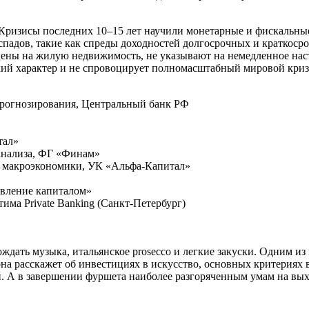
изисы последних 10–15 лет научили монетарные и фискальные в
падов, такие как спреды доходностей долгосрочных и краткос
цены на жилую недвижимость, не указывают на немедленное наст
еский характер и не спровоцирует полномасштабный мировой криз
 прогнозирования, Центральный банк РФ
тал»
 анализа, ФГ «Финам»
и макроэкономики, УК «Альфа-Капитал»
авление капиталом»
ма Private Banking (Санкт-Петербург)
дать музыка, итальянское prosecco и легкие закуски. Одним из
она расскажет об инвестициях в искусство, основных критериях 
 А в завершении фуршета наиболее разгоряченным умам на выход