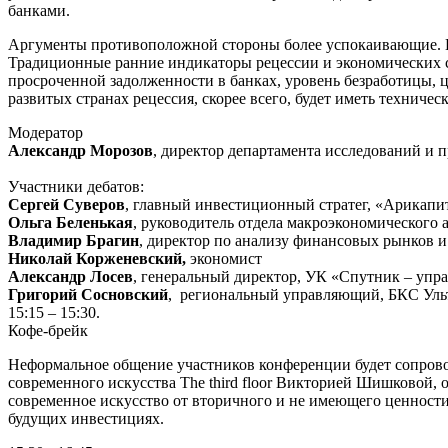
банками.
Аргументы противоположной стороны более успокаивающие. Кр
Традиционные ранние индикаторы рецессии и экономических с
просроченной задолженности в банках, уровень безработицы, 
развитых странах рецессия, скорее всего, будет иметь технич
Модератор
Александр Морозов
, директор департамента исследований и
Участники дебатов:
Сергей Суверов
, главный инвестиционный стратег, «Арикапи
Ольга Беленькая
, руководитель отдела макроэкономического
Владимир Брагин
, директор по анализу финансовых рынков 
Николай Корженевский,
экономист
Александр Лосев
, генеральный директор, УК «Спутник – упр
Григорий Сосновский
, региональный управляющий, БКС Ульти
15:15 – 15:30.
Кофе-брейк
Неформальное общение участников конференции будет сопровож
современного искусства The third floor Викторией Шишковой, 
современное искусство от вторичного и не имеющего ценности.
будущих инвестициях.