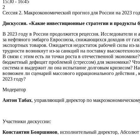
15:30 - 16:45
2
Сессия 2. Макроэкономический прогноз для России на 2023 год
Дискуссия. «Какие инвестиционные стратегии и продукты б
В 2023 году в России продолжится рецессия. Исследователи и 
за нефтяного эмбарго Евросоюза, снижающихся доходов от га
экспортных товаров. Ожидается недостаток рабочей силы из-
трудности возникнут из-за санкций на поставку высокотехнол
В связи с этим есть ли точки роста в отечественной экономик
бюджетный дефицит проблемой (стрессом) для экономики? Что
система и выдержит ли она испытание долговым кризисом? Нас
возможен ли сценарий массового иррационального действия ,
2023 году?
Модератор
Антон Табах
, управляющий директор по макроэкономическому
Участники дискуссии:
Константин Бояршинов
, исполнительный директор, Абсолют 