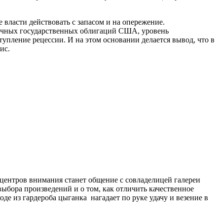
ласти действовать с запасом и на опережение.
рочных государственных облигаций США, уровень
упление рецессии. И на этом основании делается вывод, что в
ис.
 центров внимания станет общение с совладелицей галереи
выбора произведений и о том, как отличить качественное
е из гардероба цыганка нагадает по руке удачу и везение в