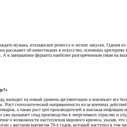
дать музыка, итальянское prosecco и легкие закуски. Одним из
она расскажет об инвестициях в искусство, основных критериях 
 А в завершении фуршета наиболее разгоряченным умам на выход
ду?»
оду, выходит на новый уровень аргументации и вовлекает все бо
. Рост геополитической напряженности из-за военных действий 
оваров, а также рост цен производителей и высокая инфляция о
и уже вызывает спад производства в энергоемких отраслях и уху
ние о возможности наступления мирового кризиса, указав, что
ии с жестким кризисом 70-х годов, который наступил в том чи