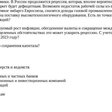
мики. В России продолжится рецессия, которая, вполне вероятно
жет будет дефицитным. Возможен недостаток рабочей силы из-з
яное эмбарго Евросоюза, снизятся доходы газовой промышленно
а поставку высокотехнологичного оборудования. Есть ли точки 
акций?
руемый рост инфляции, обесценение валюты и сокращение меж
деленных обстоятельствах это может ускорить рецессию. С уче
 2023 году?
 сохранения капитала?
ерств и ведомств
ных и частных банков
нсионных и инвестиционных компаний
раций
кам