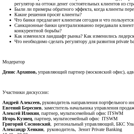
регулятор на оттоки денег состоятельных клиентов из ст
Были ли примеры обратного эффекта, когда клиенты пере
Какие решения просят клиенты?
Что банки предлагают клиентам сегодня и что пользует
Санкционные банки централизованно передавали клиентов
конкурентной борьбы?
Как изменился ландшафт рынка? Как изменились лидерск
Что необходимо сделать регулятору для развития private b
Модератор
Денис Архипов,
управляющий партнер (московский офис), адв
Участники дискуссии:
Андрей Алексеев,
руководитель направления портфельного инв
Евгений
Береснев
, заместитель начальника управления прод
Алексей Илюхин
, партнер,
мультисемейный офис
ITSWM
Игорь Кузнец
, партнер,
мультисемейный офис
ITSWM
Григорий Сосновский
, региональный управляющий, БКС Ульти
Александр Хенкин
, руководитель, Зенит Private Banking