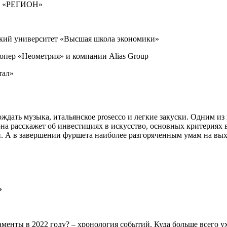
ГК «РЕГИОН»
ский университет «Высшая школа экономики»
лопер «Неометрия» и компании Alias Group
тал»
дать музыка, итальянское prosecco и легкие закуски. Одним из
она расскажет об инвестициях в искусство, основных критериях 
 А в завершении фуршета наиболее разгоряченным умам на выход
»
аменты в 2022 году? – хронология событий. Куда больше всего у