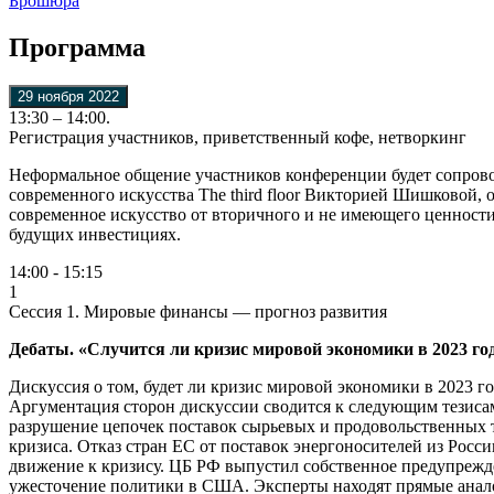
Брошюра
Программа
29 ноября 2022
13:30 – 14:00.
Регистрация участников, приветственный кофе, нетворкинг
Неформальное общение участников конференции будет сопровож
современного искусства The third floor Викторией Шишковой, 
современное искусство от вторичного и не имеющего ценности.
будущих инвестициях.
14:00 - 15:15
1
Сессия 1. Мировые финансы — прогноз развития
Дебаты. «Случится ли кризис мировой экономики в 2023 го
Дискуссия о том, будет ли кризис мировой экономики в 2023 г
Аргументация сторон дискуссии сводится к следующим тезисам
разрушение цепочек поставок сырьевых и продовольственных т
кризиса. Отказ стран ЕС от поставок энергоносителей из Росси
движение к кризису. ЦБ РФ выпустил собственное предупрежде
ужесточение политики в США. Эксперты находят прямые аналог