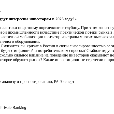
.
удут интересны инвесторам в 2023 году?»
аналитики по-разному определяют ее глубину. При этом консенсу
зовой промышленности вследствие практической потери рынка в
за частичной мобилизации и отъезда из страны многих высокок
огичного оборудования.
е? Смягчится ли кризис в России в связи с изолированностью ее
 будет с инфляцией и потребительским спросом? Стабилизирует
колько сильное влияние на поведение инвесторов оказывают не
 которое обрушит рынок?
Какие инвестиционные стратегии и про
 анализу и прогнозированию, РА Эксперт
Private Banking