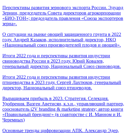
Перспективы развития зернового экспорта России. Эдуард
Зернин, председатель Совета директоров агрокорпорации
«БИО-ТОН»; председатель правления «Союза экспортеров
зерна».
О ситуации на рынке овощей защищенного грунта в 2022
году. Андрей Казаков, исполнительный директор, НКО
«Национальный союз производителей плодов и овощей».
Итоги 2022 года и перспективы развития индустрии
свиноводства России в 2023 году. Юрий Ковалев,
генеральный директор, Национальный Союз свиноводов.
Итоги 2022 года и перспективы развития индустрии
птицеводства в 2023 году. Сергей Лахтюхов, генеральный
директор, Национальный союз птицеводов.
Выращиваем прибыль в 2023. Стратегия. Селекция.
Удобрения. Вазген Аветисян, к.э.н., управляющий партнер,
сооснователь i2V branding & marketing strategy; автор книги
«Правильный брендинг» (в соавторстве с И. Манном и И.
Черемных)
Основные тренды цифровизации АПК. Александр Эдер,