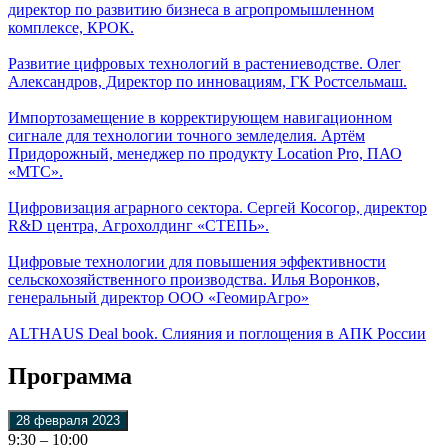
директор по развитию бизнеса в агропромышленном
комплексе, КРОК.
Развитие цифровых технологий в растениеводстве. Олег
Александров, Директор по инновациям, ГК Ростсельмаш.
Импортозамещение в корректирующем навигационном
сигнале для технологии точного земледелия. Артём
Придорожный, менеджер по продукту Location Pro, ПАО
«МТС».
Цифровизация аграрного сектора. Сергей Косогор, директор
R&D центра, Агрохолдинг «СТЕПЬ».
Цифровые технологии для повышения эффективности
сельскохозяйственного производства. Илья Воронков,
генеральный директор ООО «ГеомирАгро»
ALTHAUS Deal book. Слияния и поглощения в АПК России
Программа
28 февраля 2023
9:30 – 10:00