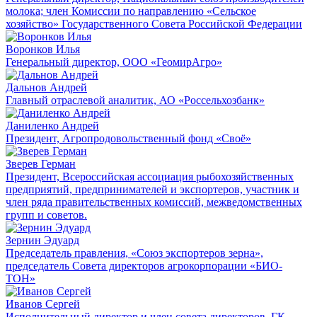
молока; член Комиссии по направлению «Сельское
хозяйство» Государственного Совета Российской Федерации
Воронков Илья
Генеральный директор, ООО «ГеомирАгро»
Дальнов Андрей
Главный отраслевой аналитик, АО «Россельхозбанк»
Даниленко Андрей
Президент, Агропродовольственный фонд «Своё»
Зверев Герман
Президент, Всероссийская ассоциация рыбохозяйственных
предприятий, предпринимателей и экспортеров, участник и
член ряда правительственных комиссий, межведомственных
групп и советов.
Зернин Эдуард
Председатель правления, «Союз экспортеров зерна»,
председатель Совета директоров агрокорпорации «БИО-
ТОН»
Иванов Сергей
Исполнительный директор и член совета директоров, ГК