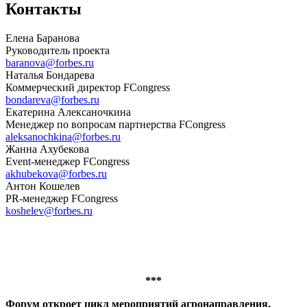
Контакты
Елена Баранова
Руководитель проекта
baranova@forbes.ru
Наталья Бондарева
Коммерческий директор FCongress
bondareva@forbes.ru
Екатерина Алексаночкина
Менеджер по вопросам партнерства FCongress
aleksanochkina@forbes.ru
Жанна Ахубекова
Event-менеджер FCongress
akhubekova@forbes.ru
Антон Кошелев
PR-менеджер FCongress
koshelev@forbes.ru
***
Форум откроет цикл мероприятий агронаправления.