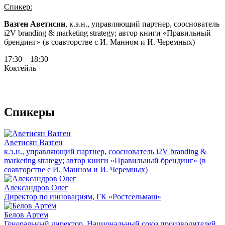
Спикер:
Вазген Аветисян
, к.э.н., управляющий партнер, сооснователь
i2V branding & marketing strategy; автор книги «Правильный
брендинг» (в соавторстве с И. Манном и И. Черемных)
17:30 – 18:30
Коктейль
Спикеры
Аветисян Вазген
к.э.н., управляющий партнер, сооснователь i2V branding &
marketing strategy; автор книги «Правильный брендинг» (в
соавторстве с И. Манном и И. Черемных)
Александров Олег
Директор по инновациям, ГК «Ростсельмаш»
Белов Артем
Генеральный директор, Национальный союз производителей