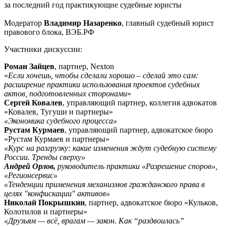
за последний год практикующие судебные юристы
Модератор
Владимир Назаренко
, главный судебный юрист
правового блока, ВЭБ.РФ
Участники дискуссии:
Роман Зайцев
, партнер, Nexton
«
Если хочешь, чтобы сделали хорошо – сделай это сам:
расширение практики использования проектов судебных
актов, подготовленных сторонами
»
Сергей Ковалев
, управляющий партнер, коллегия адвокатов
«Ковалев, Тугуши и партнеры»
«Экономика судебного процесса»
Рустам Курмаев
, управляющий партнер, адвокатское бюро
«Рустам Курмаев и партнеры»
«Курс на разгрузку: какие изменения ждут судебную систему
России. Тренды сверху»
Андрей Орлов,
руководитель практики «Разрешение споров»,
«Регионсервис»
«Тенденции применения механизмов гражданского права в
целях "конфискации" активов»
Николай Покрышкин
, партнер, адвокатское бюро «Кульков,
Колотилов и партнеры»
«Друзьям — всё, врагам
— закон. Как “раздвоилась”