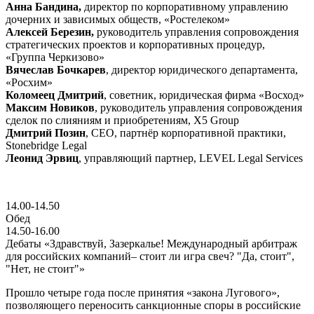
Анна Бандина,
директор по корпоративному управлению
дочерних и зависимых обществ, «Ростелеком»
Алексей Березин,
руководитель управления сопровождения
стратегических проектов и корпоративных процедур,
«Группа Черкизово»
Вячеслав Бочкарев
, директор юридического департамента,
«Росхим»
Коломеец Дмитрий
, советник, юридическая фирма «Восход»
Максим Новиков
, руководитель управления сопровождения
сделок по слияниям и приобретениям, X5 Group
Дмитрий Позин
, CEO, партнёр корпоративной практики,
Stonebridge Legal
Леонид Эрвиц
, управляющий партнер, LEVEL Legal Services
14.00-14.50
Обед
14.50-16.00
Дебаты «Здравствуй, Зазеркалье! Международный арбитраж
для российских компаний– стоит ли игра свеч? "Да, стоит",
"Нет, не стоит"»
Прошло четыре года после принятия «закона Лугового»,
позволяющего переносить санкционные споры в российские