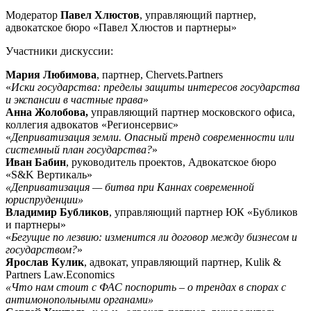
Модератор
Павел Хлюстов
, управляющий партнер,
адвокатское бюро «Павел Хлюстов и партнеры»
Участники дискуссии:
Мария Любимова
, партнер, Chervets.Partners
«
Иски государства: пределы защиты интересов государства
и экспансии в частные права
»
Анна Жолобова,
управляющий партнер московского офиса,
коллегия адвокатов «Регионсервис»
«
Деприватизация земли. Опасный тренд современности или
системный план государства?
»
Иван Бабин
, руководитель проектов, Адвокатское бюро
«S&K Вертикаль»
«Деприватизация — битва при Каннах современной
юриспруденции»
Владимир Бубликов
, управляющий партнер ЮК «Бубликов
и партнеры»
«
Бегущие по лезвию: изменится ли договор между бизнесом и
государством?
»
Ярослав Кулик
, адвокат, управляющий партнер, Kulik &
Partners Law.Economics
«Что нам стоит с ФАС поспорить – о трендах в спорах с
антимонопольными органами»