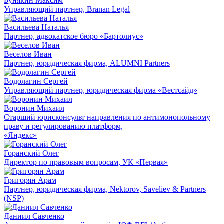
Бунякин Максим
Управляющий партнер, Branan Legal
Васильева Наталья
Партнер, адвокатское бюро «Бартолиус»
Веселов Иван
Партнер, юридическая фирма, ALUMNI Partners
Водолагин Сергей
Управляющий партнер, юридическая фирма «Вестсайд»
Воронин Михаил
Старший юрисконсульт направления по антимонопольному
праву и регулированию платформ,
«Яндекс»
Горанский Олег
Директор по правовым вопросам, УК «Первая»
Григорян Арам
Партнер, юридическая фирма, Nektorov, Saveliev & Partners
(NSP)
Даниил Савченко