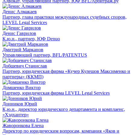
Адвокат, управляющий партнёр, ЮФ BFL/Арбитраж.ру
Денис Алмакаев
Партнер, глава практики международных судебных споров,
LEVEL Legal Services
Денис Гаврилов
К.ю.н., партнер, ЮФ Denuo
Дмитрий Марканов
Управляющий партнер, BFL/PATENTUS
Добшевич Станислав
Партнер, юридическая фирма «Кучер Кулешов Максименко и
партнеры» (ККМП)
Домшенко Виктор
Партнер, юридическая фирма LEVEL Legal Services
Донников Юрий
К,ю.н., директор юридического департамента и комплаенс,
«Хэдхантер»
Жаворонкова Елена
Директор по юридическим вопросам, компания «Яков и