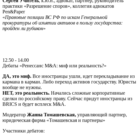
Сергей Учитель
, к.ю.н., адвокат, партнер, руководитель
практики «Разрешение споров», коллегия адвокатов
Pen&Paper
«
Правовые позиции ВС РФ по искам Генеральной
прокуратуры об изъятии активов в пользу государства:
пройден ли рубикон
»
12.50 - 14.00
Дебаты «Ренессанс М&А: миф или реальность?»
ДА, это миф.
Все иностранцы ушли, идет перекладывание из
кармана в карман. Либо переход активов государству. Юристы
вообще не нужны.
НЕТ, это реальность.
Начались сложные корпоративные
сделки по российскому праву. Сейчас придут иностранцы из
BRICS и будет всплеск М&А.
Модератор
Жанна Томашевская,
управляющий партнер,
юридическая фирма «Томашевская и партнеры»
Участники дебатов: