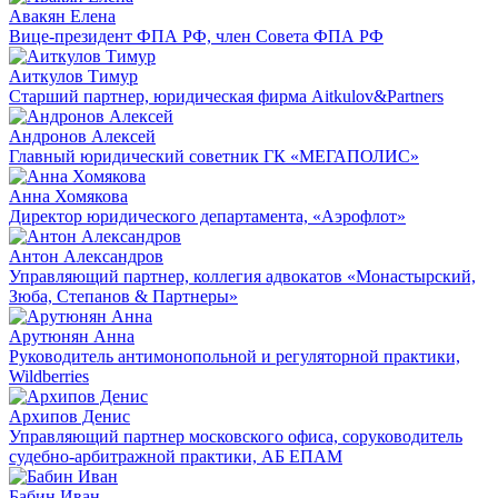
Авакян Елена
Вице-президент ФПА РФ, член Совета ФПА РФ
Аиткулов Тимур
Старший партнер, юридическая фирма Aitkulov&Partners
Андронов Алексей
Главный юридический советник ГК «МЕГАПОЛИС»
Анна Хомякова
Директор юридического департамента, «Аэрофлот»
Антон Александров
Управляющий партнер, коллегия адвокатов «Монастырский,
Зюба, Степанов & Партнеры»
Арутюнян Анна
Руководитель антимонопольной и регуляторной практики,
Wildberries
Архипов Денис
Управляющий партнер московского офиса, соруководитель
судебно-арбитражной практики, АБ ЕПАМ
Бабин Иван