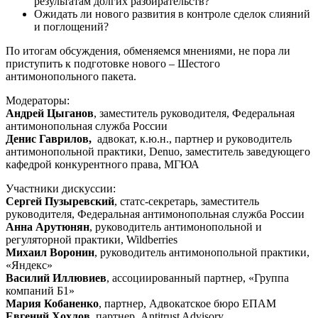
результатам долгих разбирательств?
Ожидать ли нового развития в контроле сделок слияний
и поглощений?
По итогам обсуждения, обменяемся мнениями, не пора ли
приступить к подготовке нового – Шестого
антимонопольного пакета.
Модераторы:
Андрей Цыганов
, заместитель руководителя, Федеральная
антимонопольная служба России
Денис Гаврилов,
адвокат, к.ю.н., партнер и руководитель
антимонопольной практики, Denuo, заместитель заведующего
кафедрой конкурентного права, МГЮА
Участники дискуссии:
Сергей Пузыревский
, статс-секретарь, заместитель
руководителя, Федеральная антимонопольная служба России
Анна Арутюнян
, руководитель антимонопольной и
регуляторной практики, Wildberries
Михаил Воронин
, руководитель антимонопольной практики,
«Яндекс»
Василий Иллювиев
, ассоциированный партнер, «Группа
компаний Б1»
Мария Кобаненко
, партнер, Адвокатское бюро ЕПАМ
Евгений Хохлов
, партнер, Antitrust Advisory