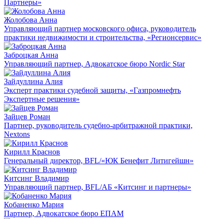
Партнеры»
Жолобова Анна
Управляющий партнер московского офиса, руководитель
практики недвижимости и строительства, «Регионсервис»
Заброцкая Анна
Управляющий партнер, Адвокатское бюро Nordic Star
Зайдуллина Алия
Эксперт практики судебной защиты, «Газпромнефть
Экспертные решения»
Зайцев Роман
Партнер, руководитель судебно-арбитражной практики,
Nextons
Кирилл Краснов
Генеральный директор, BFL/«ЮК Бенефит Литигейшн»
Китсинг Владимир
Управляющий партнер, BFL/АБ «Китсинг и партнеры»
Кобаненко Мария
Партнер, Адвокатское бюро ЕПАМ