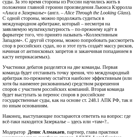
суды. За это время стороны из России научились жить в
положении главной героини произведения Льюиса Кэрролла
«
Алиса в Зазеркалье
» (англ. –
Alice Through the Looking Glass
).
С одной стороны, можно продолжать судиться в
международном арбитраже, который – несмотря на
заявляемую мультикультурность – по-прежнему идёт в
фарватере того, что принято называть «Коллективным
Западом». С другой стороны, можно попробовать рассмотреть
спор в российских судах, но и этот путь создаёт массу рисков,
начиная от антиисковых запретов и заканчивая попаданием в
касту неприкасаемых).
Участники дебатов разделятся на две команды. Первая
команда будет отстаивать точку зрения, что международный
арбитраж по-прежнему остаётся наиболее эффективным (или
хотя бы наименее рискованным) средством разрешения
споров с участием российских компаний. Вторая команда
будет выступать за перенос споров в российские
государственные суды, как на основе ст. 248.1 АПК РФ, так и
по иным основаниям.
Наконец, выступающие постараются ответить на вопрос: где
всё-таки находится Зазеркалье – здесь или «там»?..
Модератор
Денис Алмакаев
, партнер, глава практики