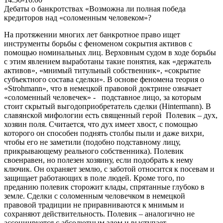
Дебаты о банкротствах «Возможна ли полная победа
кредиторов над «соломенным человеком»?
На протяжении многих лет банкротное право ищет
инструменты борьбы с феноменом сокрытия активов с
помощью номинальных лиц. Верховным судом в ходе борьбы
с этим явлением выработаны такие понятия, как «держатель
активов», «мнимый титульный собственник», «сокрытие
субъектного состава сделки». В основе феномена теория о
«Strohmann», что в немецкой правовой доктрине означает
«соломенный человечек» - подставное лицо, за которым
стоит скрытый выгодоприобретатель сделки (Hintermann). В
славянской мифологии есть священный герой Полевик – дух,
хозяин поля. Считается, что дух имеет хвост, с помощью
которого он способен поднять столбы пыли и даже вихри,
чтобы его не заметили (подобно подставному лицу,
прикрывающему реального собственника). Полевик
своенравен, но полезен хозяину, если подобрать к нему
ключик. Он охраняет землю, с заботой относится к посевам и
защищает работающих в поле людей. Кроме того, по
преданию полевик сторожит клады, спрятанные глубоко в
земле. Сделки с соломенным человечком в немецкой
правовой традиции не приравниваются к мнимым и
сохраняют действительность. Полевик – аналогично не
ассоциируется с абсолютным злом и выступает