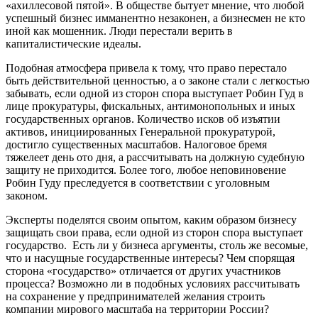
«ахиллесовой пятой». В обществе бытует мнение, что любой
успешный бизнес имманентно незаконен, а бизнесмен не кто
иной как мошенник. Люди перестали верить в
капиталистические идеалы.
Подобная атмосфера привела к тому, что право перестало
быть действительной ценностью, а о законе стали с легкостью
забывать, если одной из сторон спора выступает Робин Гуд в
лице прокуратуры, фискальных, антимонопольных и иных
государственных органов. Количество исков об изъятии
активов, инициированных Генеральной прокуратурой,
достигло существенных масштабов. Налоговое бремя
тяжелеет день ото дня, а рассчитывать на должную судебную
защиту не приходится. Более того, любое неповиновение
Робин Гуду преследуется в соответствии с уголовным
законом.
Эксперты поделятся своим опытом, каким образом бизнесу
защищать свои права, если одной из сторон спора выступает
государство. Есть ли у бизнеса аргументы, столь же весомые,
что и насущные государственные интересы? Чем спорящая
сторона «государство» отличается от других участников
процесса? Возможно ли в подобных условиях рассчитывать
на сохранение у предпринимателей желания строить
компании мирового масштаба на территории России?