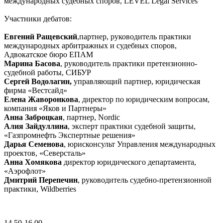
международных судебных споров, LEVEL Legal Services
Участники дебатов:
Евгений Ращевский
,партнер, руководитель практики
международных арбитражных и судебных споров,
Адвокатское бюро ЕПАМ
Марина Басова
, руководитель практики претензионно-
судебной работы, СИБУР
Сергей Водолагин,
управляющий партнер, юридическая
фирма «Вестсайд»
Елена Жаворонкова
, директор по юридическим вопросам,
компания «Яков и Партнеры»
Анна Заброцкая
, партнер, Nordic
Алия Зайдуллина
, эксперт практики судебной защиты,
«Газпромнефть Экспертные решения»
Дарья Семенова
, юрисконсульт Управления международных
проектов, «Северсталь»
Анна Хомякова
директор юридического департамента,
«Аэрофлот»
Дмитрий Перепечин
, руководитель судебно-претензионной
практики, Wildberries
14.50-16.00