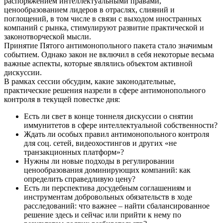
распоряжением интеллектуальными правами,
ценообразованием лидеров в отраслях, слияний и
поглощений, в том числе в связи с выходом иностранных
компаний с рынка, стимулируют развитие практической и
законотворческой мысли.
Принятие Пятого антимонопольного пакета стало значимым
событием. Однако закон не включил в себя некоторые весьма
важные аспекты, которые являлись объектом активной
дискуссии.
В рамках сессии обсудим, какие законодательные,
практические решения назрели в сфере антимонопольного
контроля в текущей повестке дня:
Есть ли свет в конце тоннеля дискуссии о снятии
иммунитетов в сфере интеллектуальной собственности?
Ждать ли особых правил антимонопольного контроля
для соц. сетей, видеохостингов и других «не
транзакционных платформ»?
Нужны ли новые подходы в регулировании
ценообразования доминирующих компаний: как
определить справедливую цену?
Есть ли перспектива досудебным соглашениям и
инструментам добровольных обязательств в ходе
расследований: что важнее – найти сбалансированное
решение здесь и сейчас или прийти к нему по