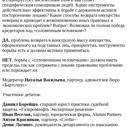
специфическим помощником людей. Какие инструменты
действительно эффективны в борьбе с держанием активов
посторонними лицами? Какие способы возврата имущества
неверны и приводят к возникновению иных правовых и
экономических проблем? Вопрос: Возможна ли полная победа
кредиторов над «соломенным человеком»?
ДА
, проблема возврата в конкурсную массу имущества,
оформленного на подставных лиц, приоритетна, инструменты
борьбы есть и должны активно применяться.
НЕТ
, борьба с «соломенными человечками» должна иметь
пределы, так как сопряжена с иными правовыми проблемами
или порождает их
Модератор
Наталья Васильева
, партнер, адвокатское бюро
«Бартолиус»
Участники дебатов:
Даниил Борейшо
, старший юрист практики судебной
защиты, «Газпромнефть Экспертные решения»
Иван Веселов,
партнер, юридическая фирма, Alumni Partners
Антон Красников
, партнер, «Сотби»
Денис Логино
в, руководитель департамента по взысканию