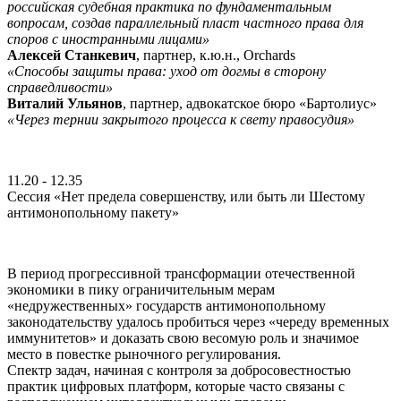
российская судебная практика по фундаментальным
вопросам, создав параллельный пласт частного права для
споров с иностранными лицами»
Алексей Станкевич
, партнер, к.ю.н., Orchards
«Способы защиты права: уход от догмы в сторону
справедливости»
Виталий Ульянов
, партнер, адвокатское бюро «Бартолиус»
«Через тернии закрытого процесса к свету правосудия»
11.20 - 12.35
Сессия «Нет предела совершенству, или быть ли Шестому
антимонопольному пакету»
В период прогрессивной трансформации отечественной
экономики в пику ограничительным мерам
«недружественных» государств антимонопольному
законодательству удалось пробиться через «череду временных
иммунитетов» и доказать свою весомую роль и значимое
место в повестке рыночного регулирования.
Спектр задач, начиная с контроля за добросовестностью
практик цифровых платформ, которые часто связаны с