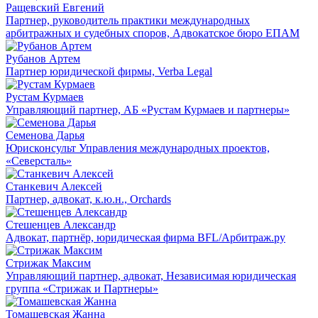
Ращевский Евгений
Партнер, руководитель практики международных
арбитражных и судебных споров, Адвокатское бюро ЕПАМ
Рубанов Артем
Партнер юридической фирмы, Verba Legal
Рустам Курмаев
Управляющий партнер, АБ «Рустам Курмаев и партнеры»
Семенова Дарья
Юрисконсульт Управления международных проектов,
«Северсталь»
Станкевич Алексей
Партнер, адвокат, к.ю.н., Orchards
Стешенцев Александр
Адвокат, партнёр, юридическая фирма BFL/Арбитраж.ру
Стрижак Максим
Управляющий партнер, адвокат, Независимая юридическая
группа «Стрижак и Партнеры»
Томашевская Жанна