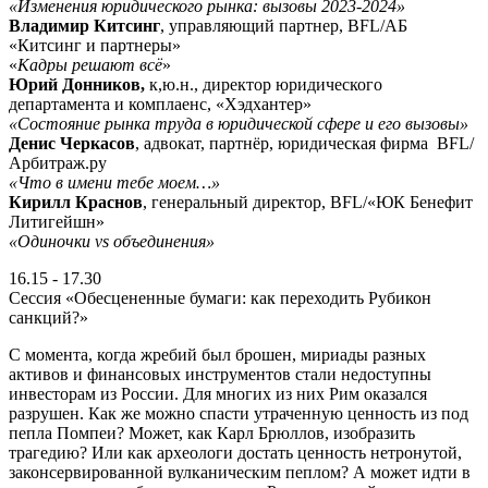
«Изменения юридического рынка: вызовы 2023-2024»
Владимир Китсинг
, управляющий партнер,
BFL
/АБ
«Китсинг и партнеры»
«
Кадры решают всё
»
Юрий Донников,
к,ю.н., директор юридического
департамента и комплаенс, «Хэдхантер»
«Состояние рынка труда в юридической сфере и его вызовы»
Денис Черкасов
, адвокат, партнёр, юридическая фирма BFL/
Арбитраж.ру
«Что в имени тебе моем…»
Кирилл Краснов
, генеральный директор,
BFL
/«ЮК Бенефит
Литигейшн»
«Одиночки vs объединения»
16.15 - 17.30
Сессия «Обесцененные бумаги: как переходить Рубикон
санкций?»
С момента, когда жребий был брошен, мириады разных
активов и финансовых инструментов стали недоступны
инвесторам из России. Для многих из них Рим оказался
разрушен. Как же можно спасти утраченную ценность из под
пепла Помпеи? Может, как Карл Брюллов, изобразить
трагедию? Или как археологи достать ценность нетронутой,
законсервированной вулканическим пеплом? А может идти в