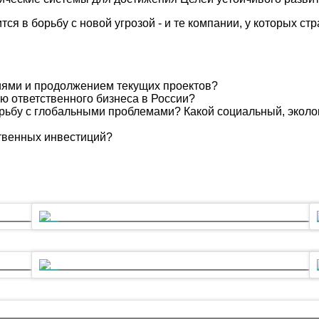
я в борьбу с новой угрозой - и те компании, у которых стр
иями и продолжением текущих проектов?
ю ответственного бизнеса в России?
орьбу с глобальными проблемами? Какой социальный, эколо
твенных инвестиций?
ходимая формула будущего.
Технологии и инновации для устойчивого развития
ий кризис?
Проверка на прочность: как меняется корпоративная культур