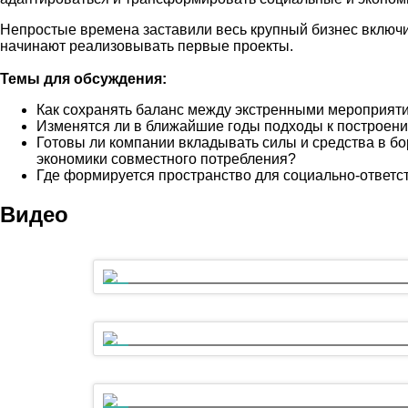
Непростые времена заставили весь крупный бизнес включитс
начинают реализовывать первые проекты.
Темы для обсуждения:
Как сохранять баланс между экстренными мероприят
Изменятся ли в ближайшие годы подходы к построени
Готовы ли компании вкладывать силы и средства в б
экономики совместного потребления?
Где формируется пространство для социально-ответс
Видео
Open discussion. Выгода = Ответственность. Необ
Эколого-климатические риски: чему нас учит текущ