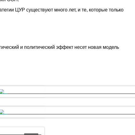
атегии ЦУР существуют много лет, и те, которые только
гический и политический эффект несет новая модель
01:24:30
Перспективы «озеленения» финансовой системы: лучшие международны
01:23:57
а компаний
Устойчивое развитие. Выгодно вместе. 2021г.