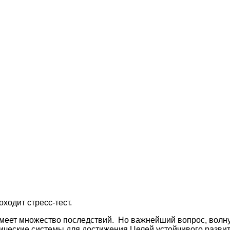
ходит стресс-тест.
имеет множество последствий. Но важнейший вопрос, волну
ические системы для достижения Целей устойчивого разви