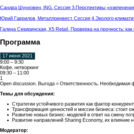
Сандра Шунховен, ING. Сессия 3.Перспективы «озеленени
Юрий Гаврилов, Металлоинвест. Сессия 4.Эколого-климатич
Галина Секиринская, X5 Retail. Проверка на прочность: ка
Программа
17 июня 2021
9:00 – 9:30
Кофе, нетворкинг
09:30 – 11:00
1
Open discussion. Выгода = Ответственность. Необходимая 
Темы для обсуждения:
Стратегии устойчивого развития как фактор конкурен
Трансформация ценностей и миссии бизнеса: стоит ож
Развитие новых бизнес- моделей в ответ на смену по
Развитие направлений Sharing Economy, их влияние н
Модератор: