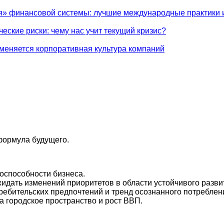
я» финансовой системы: лучшие международные практики и
еские риски: чему нас учит текущий кризис?
к меняется корпоративная культура компаний
формула будущего.
тоспособности бизнеса.
идать изменений приоритетов в области устойчивого разви
требительских предпочтений и тренд осознанного потреблен
а городское пространство и рост ВВП.