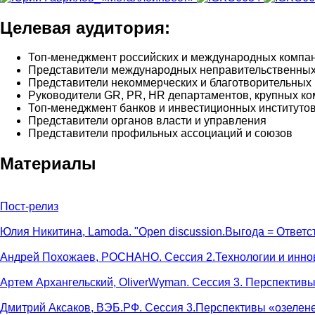
Целевая аудитория:
Топ-менеджмент российских и международных компа
Представители международных неправительственных
Представители некоммерческих и благотворительных 
Руководители GR, PR, HR департаментов, крупных к
Топ-менеджмент банков и инвестиционных институто
Представители органов власти и управления
Представители профильных ассоциаций и союзов
Материалы
Пост-релиз
Юлия Никитина, Lamoda. "Open discussion.Выгода = Ответ
Андрей Похожаев, РОСНАНО. Сессия 2.Технологии и иннов
Артем Архангельский, OliverWyman. Сессия 3. Перспектив
Дмитрий Аксаков, ВЭБ.РФ. Сессия 3.Перспективы «озелен