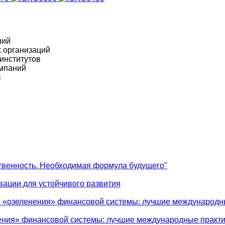
ний
 организаций
институтов
омпаний
в
ственность. Необходимая формула будущего"
ации для устойчивого развития
ы «озеленения» финансовой системы: лучшие международны
ения» финансовой системы: лучшие международные практик