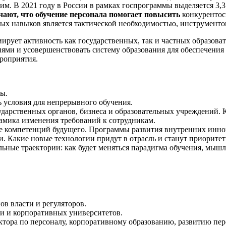
им. В 2021 году в России в рамках госпрограммы выделяется 3,
чают, что обучение персонала помогает повысить
конкурентос
х навыков является тактической необходимостью, инструментом
ирует активность как государственных, так и частных образова
тиями и усовершенствовать систему образования для обеспечени
роприятия.
вы.
ь условия для непрерывного обучения.
сударственных органов, бизнеса и образовательных учреждений.
амика изменения требований к сотрудникам.
е компетенций будущего. Программы развития внутренних инно
и. Какие новые технологии придут в отрасль и станут приорите
ьные траектории: как будет меняться парадигма обучения, мышл
в власти и регуляторов.
и и корпоративных университетов.
тора по персоналу, корпоративному образованию, развитию пер