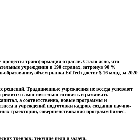
е процессы трансформации отрасли. Стало ясно, что
ательные учреждения в 190 странах, затронув 90 %
-образование, объем рынка EdTech достиг $ 16 млрд за 2020
х решений. Традиционные учреждения не всегда успевают
стремится самостоятельно готовить и развивать
капитал, а соответственно, новые программы и
знеса и учреждений подготовки кадров, создания научно-
ьных траекторий, совершенствования программ бизнес-
ских трендов: текущие цели и задачи.