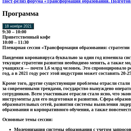
Пост-релиз форума «Трансформация образования. Подготов
Программа
18 ноября 2021
9:30 – 10:00
Приветственный кофе
10:00 – 11:30
Пленарная сессия «Трансформация образования: стратегии 
Пандемия коронавируса буквально за один год изменила сис
текущие стратегии развития необходимо менять, а также мо
учащихся — почти 1,6 млрд человек. Это спровоцировало ре
год, а в 2021 году рост этой индустрии может составить 20-2
Кроме того, другие существующие проблемы отрасли стал
за современными трендами, государство вынуждено оператив
сотрудников. Всем участникам отрасли стало ясно, что эко
инструменты для его подготовки и развития. Сфера образов
образовательных сетей, развития системы выявления лидер
образования и корпоративного обучения, а также повсемес
Основные темы сессии:
Модернизация системы образования с учетом запросов