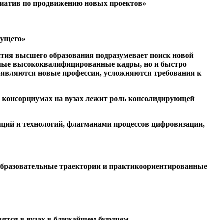
циатив по продвижению новых проектов»
дущего»
тия высшего образования подразумевает поиск новой
анные высококвалифицированные кадры, но и быстро
появляются новые профессии, усложняются требования к
их консорциумах на вузах лежит роль консолидирующей
ций и технологий, флагманами процессов цифровизации,
образовательные траектории и практикоориентированные
вятся в вузах в ближайшем будущем.