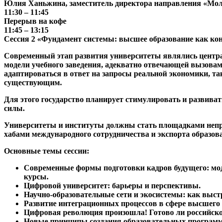
Юлия Ханьжина
, заместитель директора направления «М
11:30 – 11:45
Перерыв на кофе
11:45 – 13:15
Сессия 2 «Фундамент системы: высшее образование как ко
Современный этап развития университеты являлись центра
модели учебного заведения, адекватно отвечающей вызова
адаптироваться в ответ на запросы реальной экономики, т
существующим.
Для этого государство планирует стимулировать и развиват
силы.
Университеты и институты должны стать площадками непр
хабами международного сотрудничества и экспорта образов
Основные темы сессии:
Современные формы подготовки кадров будущего: мо
курсы.
Цифровой университет: барьеры и перспективы.
Научно-образовательные сети и экосистемы: как выст
Развитие интеграционных процессов в сфере высшего 
Цифровая революция произошла! Готово ли российско
Новые принципы создания образовательных программ,