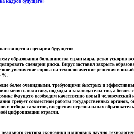
ка кадров будущего»
настоящего и сценарии будущего»
тему образования большинства стран мира, резко ускорив вс
делировать сценарии риска. Вирус заставил закрыть образов
зкое увеличение спроса на технологические решения и онлайн
5 %.
и еще более очевидными, требующими быстрых и эффективны
но менять политику, подходы и законодательство, а бизнес 
номике будущего необходим качественно новый человеческий 
ания требует совместной работы государственных органов, би
ов и отбора талантов, внедрения персональных образовател
тной цифровизации отрасли.
 реального сектора экономики и мировых научно-технологиче