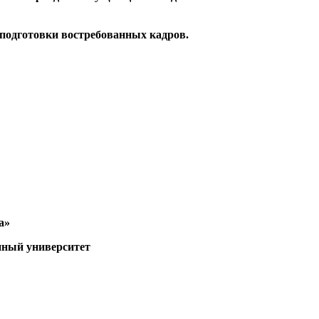
 подготовки востребованных кадров.
а»
нный университет