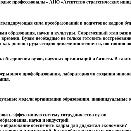
олодые профессионалы» АНО «Агентство стратегических ини
нсолидирующая сила преобразований в подготовке кадров бу
ми образования, науки и культуры. Современный этап разви
м времени. Вузам необходимо не только готовить востребов
ак как рынок труда сегодня динамично меняется, постоянно 
ь объединения вузов, научных организаций и бизнеса. В так
ерывного профобразования, лабораториями создания иннова
ания.
дульные модели организации образования, индивидуальные 
роить эффективную систему сотрудничества вузов.
образования, науки и индустрий.
е образование обеспечить кадры для диджитал-экономики?
 сервисов и технологий. Какие образовательные модели поя