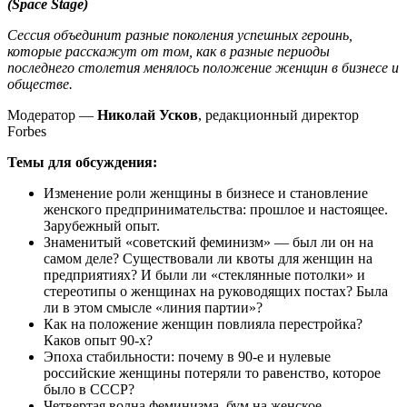
(Space Stage)
Сессия объединит разные поколения успешных героинь,
которые расскажут от том, как в разные периоды
последнего столетия менялось положение женщин в бизнесе и
обществе.
Модератор —
Николай Усков
, редакционный директор
Forbes
Темы для обсуждения:
Изменение роли женщины в бизнесе и становление
женского предпринимательства: прошлое и настоящее.
Зарубежный опыт.
Знаменитый «советский феминизм» — был ли он на
самом деле? Существовали ли квоты для женщин на
предприятиях? И были ли «стеклянные потолки» и
стереотипы о женщинах на руководящих постах? Была
ли в этом смысле «линия партии»?
Как на положение женщин повлияла перестройка?
Каков опыт 90-х?
Эпоха стабильности: почему в 90-е и нулевые
российские женщины потеряли то равенство, которое
было в СССР?
Четвертая волна феминизма, бум на женское