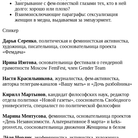
Заигрывание с фем-повесткой глазами тех, кто в ней
долго: хорошо или плохо?
Взаимоисключающие параграфы: сексуализация
женщин в медиа, выдаваемая за эмпауэрмент.
Спикер
Дарья Серенко
, политическая и феминистская активистка,
художница, писательница, соосновательница проекта
«Фемдача»
Ирина Изотова
, основательница фестиваля о гендерной
грамотности Moscow FemFest, член Gender Team
Настя Красильникова
, журналистка, фем-активистка,
авторка телеграм-каналов «Вашу мать» и «Дочь разбойника»
Кирилл Мартынов
, кандидат философских наук, редактор
отдела политики «Новой газеты», сооснователь Свободного
университета, специалист по политической философии
Марина Ментусова
, феминистка, основательница проектов
«День Независимости. Альтернативное 8 марта» и keks-
prosvet.ru, соосновательница движения Женщины в белом
Лёля Нордик
, экофеминистка, активистка, художница,