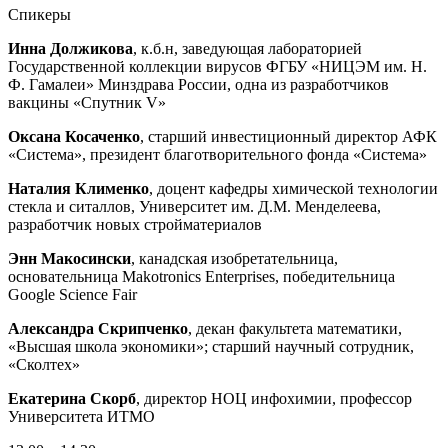
Спикеры
Инна Должикова
, к.б.н, заведующая лабораторией
Государственной коллекции вирусов ФГБУ «НИЦЭМ им. Н.
Ф. Гамалеи» Минздрава России, одна из разработчиков
вакцины «Спутник V»
Оксана Косаченко
, старший инвестиционный директор АФК
«Система», президент благотворительного фонда «Система»
Наталия Клименко
, доцент кафедры химической технологии
стекла и ситаллов, Университет им. Д.М. Менделеева,
разработчик новых стройматериалов
Энн Макосински
, канадская изобретательница,
основательница Makotronics Enterprises, победительница
Google Science Fair
Александра Скрипченко
, декан факультета математики,
«Высшая школа экономики»; старший научный сотрудник,
«Сколтех»
Екатерина Скорб
, директор НОЦ инфохимии, профессор
Университета ИТМО