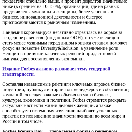
показатели стабильно выше, а процент дефолтов значительно
ниже (в среднем на 10-15 %), организации, где на равных
представлены мужчины и женщины, более успешны в
бизнесе, инновационной деятельности и быстрее
приспосабливаются к рыночным изменениям.
Пандемия коронавируса негативно отразилась на борьбе за
гендерное равенство (по данным ООН), но уже очевидно —
стать менее уязвимым перед лицом кризиса странам поможет
фокус на повестке Diversity&Inclusion, а увеличение роли
женщин в принятии ключевых решений придаст новый
импульс для восстановления экономики.
Издание
Forbes
активно развивает тему гендерной
эгалитарности.
Составляя независимые рейтинги ключевых игроков бизнес-
индустрии, публикуя истории топ-менеджеров и собственниц
компаний, освещая важные события из мира бизнеса,
культуры, экономики и политики, Forbes стремится раскрыть
актуальные аспекты жизни деловых женщин, а также
способствует системному изучению наиболее успешных
практик по повышению значимости женщин во всем мире и
России в том числе.
Forbes Woman Day — глобальный форум о гендерном