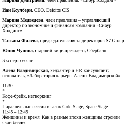
Марина Дмитриева
, член правления, «Сибур Холдинг»
Иан Коулберн
, CEO, Deloitte CIS
Марина Медведева
, член правления – управляющий
директор по экономике и финансам компании «Сибур
Холдинг»
Татьяна Филева
, председатель совета директоров S7 Group
Юлия Чупина
, старший вице-президент, Сбербанк
Эксперт сессии
Алена Владимирская
, хедхантер и HR-консультант;
основатель, «Лаборатория карьеры Алены Владимирской»
11:30
*
Кофе-брейк, нетворкинг
*
Параллельные сессии в залах Gold Stage, Space Stage
11:45 – 12:45
Женщины и время. Как в разные эпохи женщины строили
свой бизнес