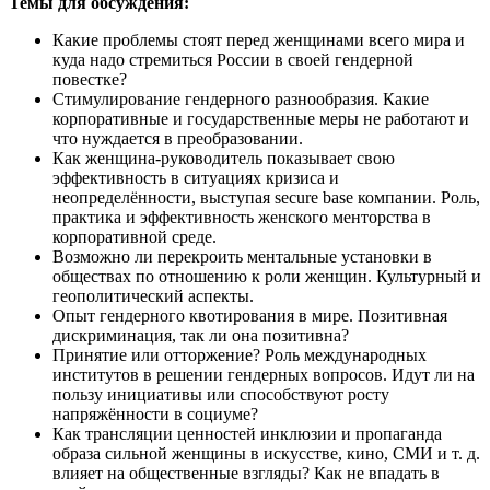
Темы для обсуждения:
Какие проблемы стоят перед женщинами всего мира и
куда надо стремиться России в своей гендерной
повестке?
Стимулирование гендерного разнообразия. Какие
корпоративные и государственные меры не работают и
что нуждается в преобразовании.
Как женщина-руководитель показывает свою
эффективность в ситуациях кризиса и
неопределённости, выступая secure base компании. Роль,
практика и эффективность женского менторства в
корпоративной среде.
Возможно ли перекроить ментальные установки в
обществах по отношению к роли женщин. Культурный и
геополитический аспекты.
Опыт гендерного квотирования в мире. Позитивная
дискриминация, так ли она позитивна?
Принятие или отторжение? Роль международных
институтов в решении гендерных вопросов. Идут ли на
пользу инициативы или способствуют росту
напряжённости в социуме?
Как трансляции ценностей инклюзии и пропаганда
образа сильной женщины в искусстве, кино, СМИ и т. д.
влияет на общественные взгляды? Как не впадать в