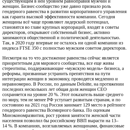
существующим в ней уровнем равноправия мужчин и
женщин. Бизнес-сообщество уже давно признало роль
гендерного равенства в развитии корпоративного управления
как гаранта высокой эффективности компании. Сегодня
женщины всё чаще проявляют лидерский потенциал,
становятся во главе крупных корпораций, входят в советы
директоров, открывают собственный бизнес, активно
занимаются общественной и политической деятельностью.
Так, в 2020 году впервые не осталось ни одной компании из
индекса FTSE 350 с полностью мужским советом директоров.
Несмотря на то что достижение равенства сейчас является
приоритетным для мирового сообщества, все еще живы
стереотипы, поддерживающие «мужскую модель» бизнеса, а
реформы, призванные устранить препятствия на пути
интеграции женщин в экономику, проводятся медленно и
неравномерно. В России, по данным Deloitte, на протяжении
последних нескольких лет общая доля женщин CEO
сохраняется на уровне 20 %. Этот показатель выше среднего
по миру, тем не менее РФ уступает развитым странам, и по
состоянию на 2021 год Россия занимает 129 место в рейтинге
гендерного равенства Всемирного банка. По оценкам
Минэкономразвития, рост уровня занятости женской части
населения позволил бы российскому ВВП вырасти на 13–
14 %. В компаниях, возглавляемых женщинами, финансовые