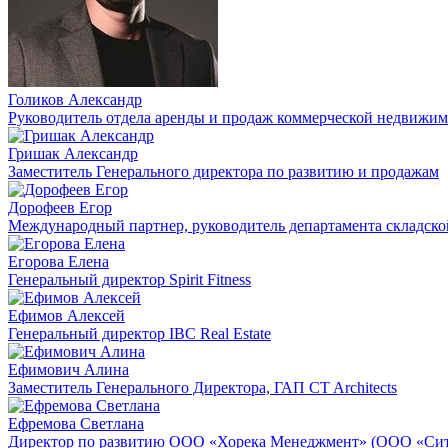
Голиков Александр
Руководитель отдела аренды и продаж коммерческой недви
Гришак Александр
Заместитель Генерального директора по развитию и продажам
Дорофеев Егор
Международный партнер, руководитель департамента складс
Егорова Елена
Генеральный директор Spirit Fitness
Ефимов Алексей
Генеральный директор IBC Real Estate
Ефимович Алина
Заместитель Генерального Директора, ГАП CT Architects
Ефремова Светлана
Директор по развитию ООО «Хорека Менеджмент» (ООО «Сит