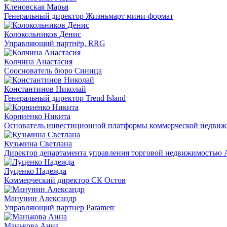
Кленовская Марья
Генеральный директор Жизньмарт мини-формат
Колокольников Денис
Управляющий партнёр, RRG
Колчина Анастасия
Сооснователь бюро Синица
Константинов Николай
Генеральный директор Trend Island
Корниенко Никита
Основатель инвестиционной платформы коммерческой недвижи
Кузьмина Светлана
Директор департамента управления торговой недвижимостью Ac
Луценко Надежда
Коммерческий директор СК Остов
Манунин Александр
Управляющий партнер Parametr
Манькова Анна