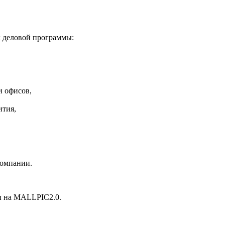
х деловой программы:
и офисов,
ития,
компании.
ны на MALLPIC2.0.