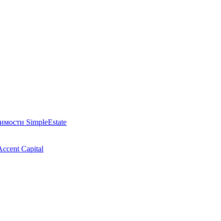
мости SimpleEstate
cent Capital