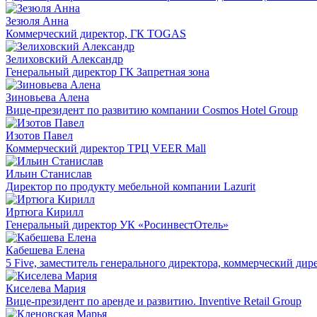
Зезюля Анна
Коммерческий директор, ГК TOGAS
Зелиховский Александр
Генеральный директор ГК Запретная зона
Зиновьева Алена
Вице-президент по развитию компании Сosmos Hotel Group
Изотов Павел
Коммерческий директор ТРЦ VEER Mall
Ильин Станислав
Директор по продукту мебельной компании Lazurit
Иртюга Кирилл
Генеральный директор УК «РосинвестОтель»
Кабешева Елена
5 Five, заместитель генерального директора, коммерческий дир
Киселева Мария
Вице-президент по аренде и развитию. Inventive Retail Group