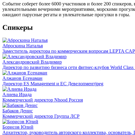
Событие соберет более 6000 участников и более 200 спикеров, 
увлекательными вечерними мероприятиями, морскими прогулка
ожидают парусные регаты и увлекательные прогулки в горы.
Спикеры
Аброскина Наталья
Заместитель директора по коммерческим вопросам LEPTA CA
Александровский Владимир
Директор по развитию бизнеса сети фитнес-клубов World Class
Алжанов Есенаман
Директор ES Management и ЕС Девелопментjpeg
Алиева Ирада
Коммерческий директор Nhood Россия
Бабаков Денис
Коммерческий директор Группа ЛСР
Борисов Юлий
Архитектор, руководитель авторского коллектива, основатель