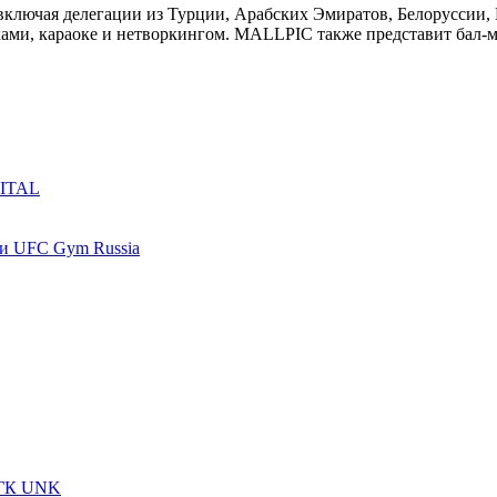
включая делегации из Турции, Арабских Эмиратов, Белоруссии, К
ми, караоке и нетворкингом. MALLPIC также представит бал-м
PITAL
 и UFC Gym Russia
, ГК UNK