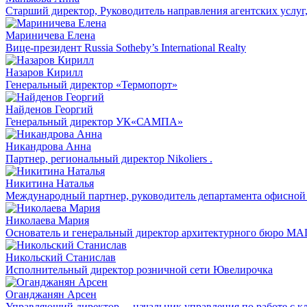
Старший директор, Руководитель направления агентских услуг
Мариничева Елена
Вице-президент Russia Sotheby’s International Realty
Назаров Кирилл
Генеральный директор «Термопорт»
Найденов Георгий
Генеральный директор УК«САМПА»
Никандрова Анна
Партнер, региональный директор Nikoliers .
Никитина Наталья
Международный партнер, руководитель департамента офисной
Николаева Мария
Основатель и генеральный директор архитектурного бюро MAD 
Никольский Станислав
Исполнительный директор розничной сети Ювелирочка
Оганджанян Арсен
Управляющий директор, – начальник управления по работе с 